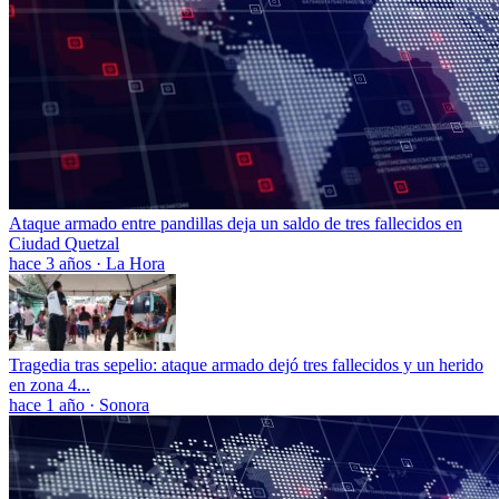
Ataque armado entre pandillas deja un saldo de tres fallecidos en
Ciudad Quetzal
hace 3 años
·
La Hora
Tragedia tras sepelio: ataque armado dejó tres fallecidos y un herido
en zona 4...
hace 1 año
·
Sonora