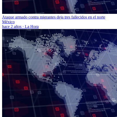
Ataque armado contra migrantes deja tres fallecidos en el norte
México
hace 2 años
·
La Hora