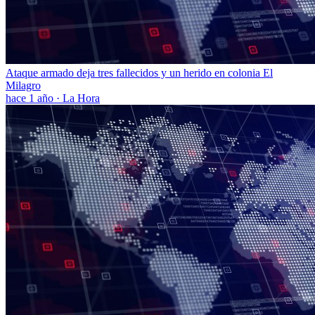
Ataque armado deja tres fallecidos y un herido en colonia El
Milagro
hace 1 año
·
La Hora