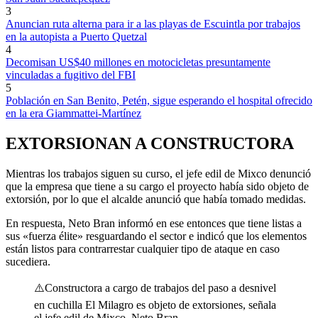
3
Anuncian ruta alterna para ir a las playas de Escuintla por trabajos
en la autopista a Puerto Quetzal
4
Decomisan US$40 millones en motocicletas presuntamente
vinculadas a fugitivo del FBI
5
Población en San Benito, Petén, sigue esperando el hospital ofrecido
en la era Giammattei-Martínez
EXTORSIONAN A CONSTRUCTORA
Mientras los trabajos siguen su curso, el jefe edil de Mixco denunció
que la empresa que tiene a su cargo el proyecto había sido objeto de
extorsión, por lo que el alcalde anunció que había tomado medidas.
En respuesta, Neto Bran informó en ese entonces que tiene listas a
sus «fuerza élite» resguardando el sector e indicó que los elementos
están listos para contrarrestar cualquier tipo de ataque en caso
sucediera.
⚠️Constructora a cargo de trabajos del paso a desnivel
en cuchilla El Milagro es objeto de extorsiones, señala
el jefe edil de Mixco, Neto Bran.