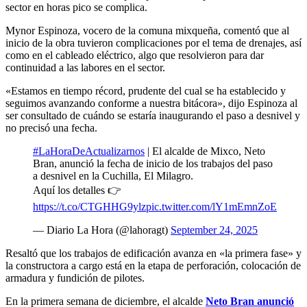
sector en horas pico se complica.
Mynor Espinoza, vocero de la comuna mixqueña, comentó que al
inicio de la obra tuvieron complicaciones por el tema de drenajes, así
como en el cableado eléctrico, algo que resolvieron para dar
continuidad a las labores en el sector.
«Estamos en tiempo récord, prudente del cual se ha establecido y
seguimos avanzando conforme a nuestra bitácora», dijo Espinoza al
ser consultado de cuándo se estaría inaugurando el paso a desnivel y
no precisó una fecha.
#LaHoraDeActualizarnos
| El alcalde de Mixco, Neto
Bran, anunció la fecha de inicio de los trabajos del paso
a desnivel en la Cuchilla, El Milagro.
Aquí los detalles 👉
https://t.co/CTGHHG9ylz
pic.twitter.com/lY1mEmnZoE
— Diario La Hora (@lahoragt)
September 24, 2025
Resaltó que los trabajos de edificación avanza en «la primera fase» y
la constructora a cargo está en la etapa de perforación, colocación de
armadura y fundición de pilotes.
En la primera semana de diciembre, el alcalde
Neto Bran anunció