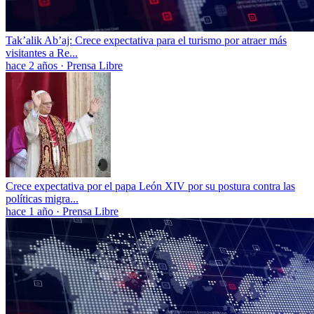
Tak’alik Ab’aj: Crece expectativa para el turismo por atraer más
visitantes a Re...
hace 2 años
·
Prensa Libre
Crece expectativa por el papa León XIV por su postura contra las
políticas migra...
hace 1 año
·
Prensa Libre