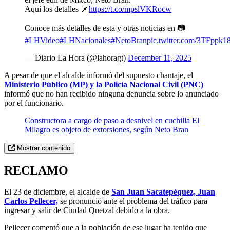
Aquí los detalles 📌
https://t.co/mpslVKRocw
Conoce más detalles de esta y otras noticias en 📷
#LHVideo
#LHNacionales
#NetoBran
pic.twitter.com/3TFppk1
— Diario La Hora (@lahoragt)
December 11, 2025
A pesar de que el alcalde informó del supuesto chantaje, el
Ministerio Público (MP) y la Policía Nacional Civil (PNC)
informó que no han recibido ninguna denuncia sobre lo anunciado
por el funcionario.
Constructora a cargo de paso a desnivel en cuchilla El
Milagro es objeto de extorsiones, según Neto Bran
Mostrar contenido
RECLAMO
El 23 de diciembre, el alcalde de
San Juan Sacatepéquez, Juan
Carlos Pellecer,
se pronunció ante el problema del tráfico para
ingresar y salir de Ciudad Quetzal debido a la obra.
Pellecer comentó que a la población de ese lugar ha tenido que