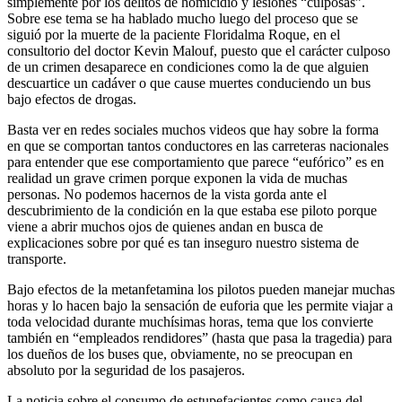
simplemente por los delitos de homicidio y lesiones “culposas”.
Sobre ese tema se ha hablado mucho luego del proceso que se
siguió por la muerte de la paciente Floridalma Roque, en el
consultorio del doctor Kevin Malouf, puesto que el carácter culposo
de un crimen desaparece en condiciones como la de que alguien
descuartice un cadáver o que cause muertes conduciendo un bus
bajo efectos de drogas.
Basta ver en redes sociales muchos videos que hay sobre la forma
en que se comportan tantos conductores en las carreteras nacionales
para entender que ese comportamiento que parece “eufórico” es en
realidad un grave crimen porque exponen la vida de muchas
personas. No podemos hacernos de la vista gorda ante el
descubrimiento de la condición en la que estaba ese piloto porque
viene a abrir muchos ojos de quienes andan en busca de
explicaciones sobre por qué es tan inseguro nuestro sistema de
transporte.
Bajo efectos de la metanfetamina los pilotos pueden manejar muchas
horas y lo hacen bajo la sensación de euforia que les permite viajar a
toda velocidad durante muchísimas horas, tema que los convierte
también en “empleados rendidores” (hasta que pasa la tragedia) para
los dueños de los buses que, obviamente, no se preocupan en
absoluto por la seguridad de los pasajeros.
La noticia sobre el consumo de estupefacientes como causa del