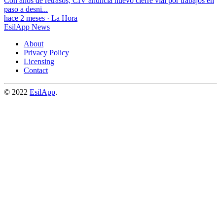
Con años de retrasos, CIV anuncia nuevo cierre vial por trabajos en
paso a desni...
hace 2 meses
·
La Hora
EsilApp News
About
Privacy Policy
Licensing
Contact
© 2022
EsilApp
.