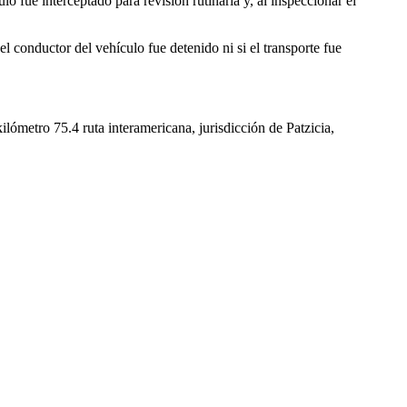
 fue interceptado para revisión rutinaria y, al inspeccionar el
l conductor del vehículo fue detenido ni si el transporte fue
kilómetro 75.4 ruta interamericana, jurisdicción de Patzicia,