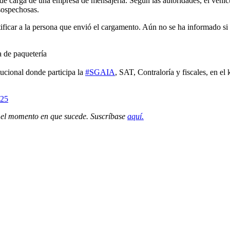
 carga de una empresa de mensajería. Según las autoridades, el vehículo
 sospechosas.
ificar a la persona que envió el cargamento. Aún no se ha informado si e
 de paquetería
tucional donde participa la
#SGAIA
, SAT, Contraloría y fiscales, en el 
025
n el momento en que sucede. Suscríbase
aquí.