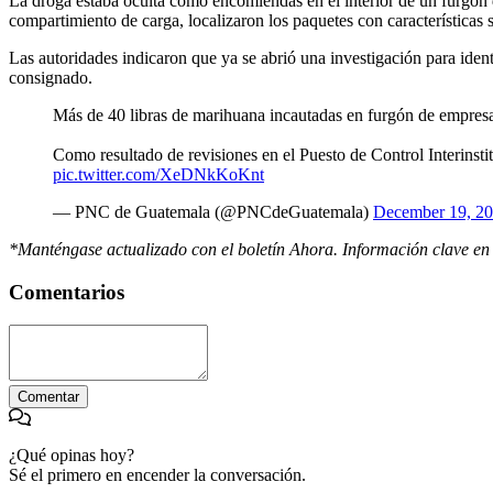
La droga estaba oculta como encomiendas en el interior de un furgón de
compartimiento de carga, localizaron los paquetes con características
Las autoridades indicaron que ya se abrió una investigación para ident
consignado.
Más de 40 libras de marihuana incautadas en furgón de empresa
Como resultado de revisiones en el Puesto de Control Interinsti
pic.twitter.com/XeDNkKoKnt
— PNC de Guatemala (@PNCdeGuatemala)
December 19, 2
*Manténgase actualizado con el boletín Ahora. Información clave e
Comentarios
Comentar
¿Qué opinas hoy?
Sé el primero en encender la conversación.