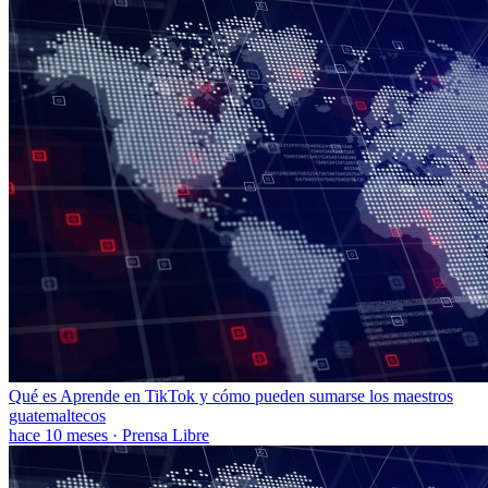
Qué es Aprende en TikTok y cómo pueden sumarse los maestros
guatemaltecos
hace 10 meses
·
Prensa Libre