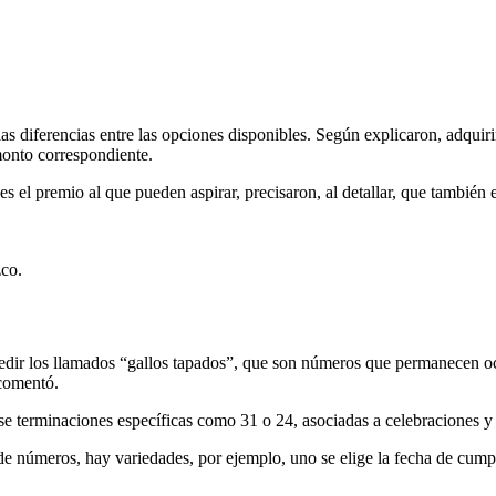
diferencias entre las opciones disponibles. Según explicaron, adquirir
monto correspondiente.
l premio al que pueden aspirar, precisaron, al detallar, que también ex
zco.
edir los llamados “gallos tapados”, que son números que permanecen ocu
 comentó.
terminaciones específicas como 31 o 24, asociadas a celebraciones y c
números, hay variedades, por ejemplo, uno se elige la fecha de cumplea