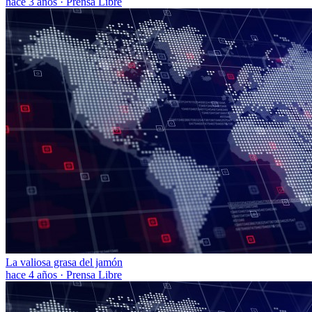
hace 3 años
·
Prensa Libre
La valiosa grasa del jamón
hace 4 años
·
Prensa Libre