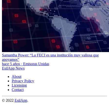
Samantha Power: “La FECI es una institución muy valiosa que
apoyamos”
hace 5 años
·
Emisoras Unidas
EsilApp News
About
Privacy Policy
Licensing
Contact
© 2022
EsilApp
.