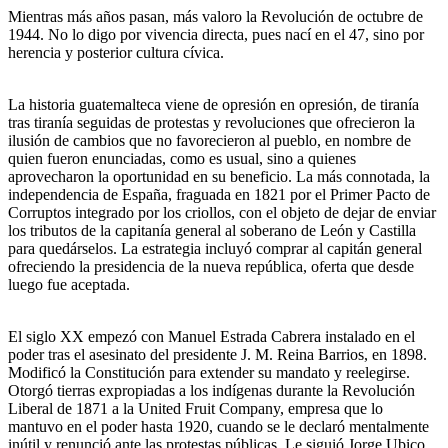
Mientras más años pasan, más valoro la Revolución de octubre de
1944. No lo digo por vivencia directa, pues nací en el 47, sino por
herencia y posterior cultura cívica.
La historia guatemalteca viene de opresión en opresión, de tiranía
tras tiranía seguidas de protestas y revoluciones que ofrecieron la
ilusión de cambios que no favorecieron al pueblo, en nombre de
quien fueron enunciadas, como es usual, sino a quienes
aprovecharon la oportunidad en su beneficio. La más connotada, la
independencia de España, fraguada en 1821 por el Primer Pacto de
Corruptos integrado por los criollos, con el objeto de dejar de enviar
los tributos de la capitanía general al soberano de León y Castilla
para quedárselos. La estrategia incluyó comprar al capitán general
ofreciendo la presidencia de la nueva república, oferta que desde
luego fue aceptada.
El siglo XX empezó con Manuel Estrada Cabrera instalado en el
poder tras el asesinato del presidente J. M. Reina Barrios, en 1898.
Modificó la Constitución para extender su mandato y reelegirse.
Otorgó tierras expropiadas a los indígenas durante la Revolución
Liberal de 1871 a la United Fruit Company, empresa que lo
mantuvo en el poder hasta 1920, cuando se le declaró mentalmente
inútil y renunció ante las protestas públicas. Le siguió Jorge Ubico,