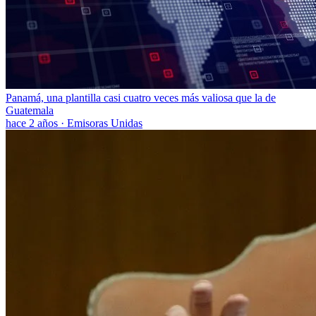
Panamá, una plantilla casi cuatro veces más valiosa que la de
Guatemala
hace 2 años
·
Emisoras Unidas