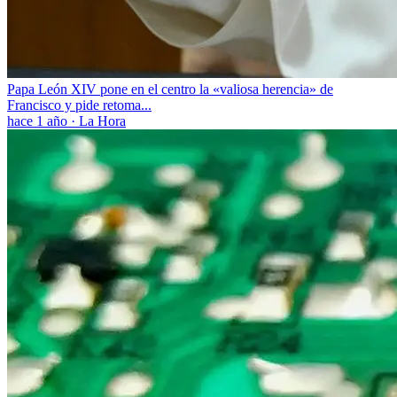
Papa León XIV pone en el centro la «valiosa herencia» de
Francisco y pide retoma...
hace 1 año
·
La Hora