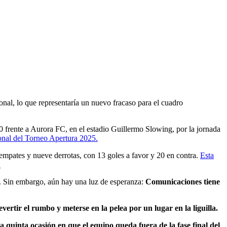
onal, lo que representaría un nuevo fracaso para el cuadro
 frente a Aurora FC, en el estadio Guillermo Slowing, por la jornada
ional del Torneo Apertura 2025.
empates y nueve derrotas, con 13 goles a favor y 20 en contra.
Esta
.
nal. Sin embargo, aún hay una luz de esperanza:
Comunicaciones tiene
rtir el rumbo y meterse en la pelea por un lugar en la liguilla.
 la quinta ocasión en que el equipo queda fuera de la fase final del