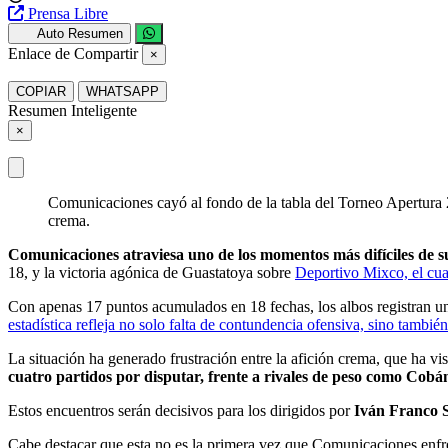
Prensa Libre
Auto Resumen
Enlace de Compartir
×
COPIAR
WHATSAPP
Resumen Inteligente
×
Comunicaciones cayó al fondo de la tabla del Torneo Apertura 20
crema.
Comunicaciones atraviesa uno de los momentos más difíciles de su
18, y la victoria agónica de Guastatoya sobre
Deportivo Mixco, el cua
Con apenas 17 puntos acumulados en 18 fechas, los albos registran un
estadística refleja no solo falta de contundencia ofensiva, sino tambié
La situación ha generado frustración entre la afición crema, que ha vi
cuatro partidos por disputar, frente a rivales de peso como Co
Estos encuentros serán decisivos para los dirigidos por
Iván Franco S
Cabe destacar que esta no es la primera vez que Comunicaciones enf