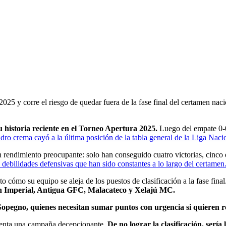
25 y corre el riesgo de quedar fuera de la fase final del certamen naci
 historia reciente en el Torneo Apertura 2025.
Luego del empate 0-0
dro crema cayó a la última posición de la tabla general de la Liga Nac
 rendimiento preocupante: solo han conseguido cuatro victorias, cinco 
n debilidades defensivas que han sido constantes a lo largo del certamen
sto cómo su equipo se aleja de los puestos de clasificación a la fase fi
bán Imperial, Antigua GFC, Malacateco y Xelajú MC.
opegno, quienes necesitan sumar puntos con urgencia si quieren reve
renta una campaña decepcionante.
De no lograr la clasificación, sería