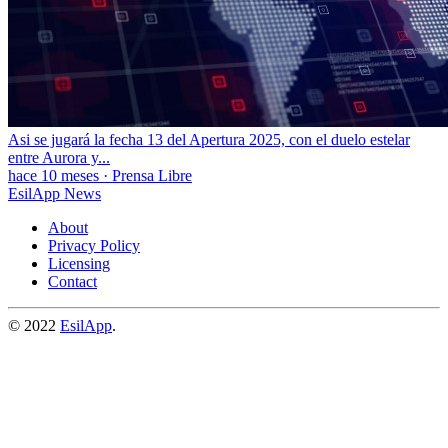
Asi se jugará la fecha 13 del Apertura 2025, con el duelo estelar
entre Aurora y...
hace 10 meses
·
Prensa Libre
EsilApp News
About
Privacy Policy
Licensing
Contact
© 2022
EsilApp
.