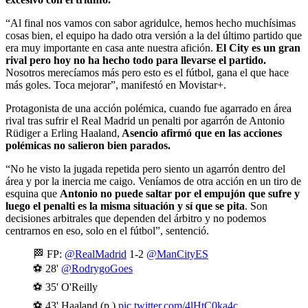
“Al final nos vamos con sabor agridulce, hemos hecho muchísimas
cosas bien, el equipo ha dado otra versión a la del último partido que
era muy importante en casa ante nuestra afición.
El City es un gran
rival pero hoy no ha hecho todo para llevarse el partido.
Nosotros merecíamos más pero esto es el fútbol, gana el que hace
más goles. Toca mejorar”, manifestó en Movistar+.
Protagonista de una acción polémica, cuando fue agarrado en área
rival tras sufrir el Real Madrid un penalti por agarrón de Antonio
Rüdiger a Erling Haaland,
Asencio afirmó que en las acciones
polémicas no salieron bien parados.
“No he visto la jugada repetida pero siento un agarrón dentro del
área y por la inercia me caigo. Veníamos de otra acción en un tiro de
esquina que
Antonio no puede saltar por el empujón que sufre y
luego el penalti es la misma situación y sí que se pita
. Son
decisiones arbitrales que dependen del árbitro y no podemos
centrarnos en eso, solo en el fútbol”, sentenció.
🏁 FP:
@RealMadrid
1-2
@ManCityES
⚽ 28'
@RodrygoGoes
⚽ 35' O'Reilly
⚽ 43' Haaland (p.)
pic.twitter.com/4lHtC0ka4c