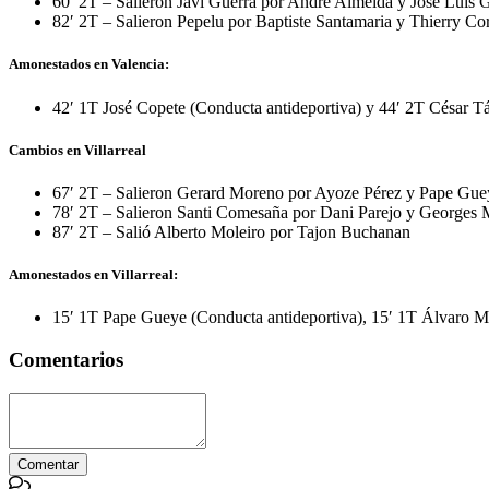
60′ 2T – Salieron Javi Guerra por André Almeida y José Luis
82′ 2T – Salieron Pepelu por Baptiste Santamaria y Thierry Co
Amonestados en Valencia:
42′ 1T José Copete (Conducta antideportiva) y 44′ 2T César Tá
Cambios en Villarreal
67′ 2T – Salieron Gerard Moreno por Ayoze Pérez y Pape Gue
78′ 2T – Salieron Santi Comesaña por Dani Parejo y Georges 
87′ 2T – Salió Alberto Moleiro por Tajon Buchanan
Amonestados en Villarreal:
15′ 1T Pape Gueye (Conducta antideportiva), 15′ 1T Álvaro Mo
Comentarios
Comentar