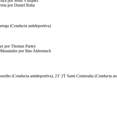
 Gayà por Jesús Vázquez
rreia por Daniel Raba
rrega (Conducta antideportiva)
ye por Thomas Partey
Mikautadze por Ilias Akhomach
uriño (Conducta antideportiva), 23′ 2T Santi Comesaña (Conducta anti