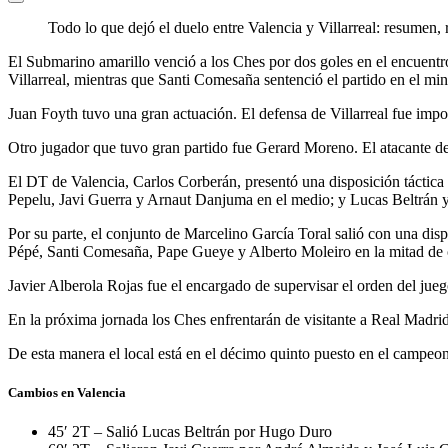
Todo lo que dejó el duelo entre Valencia y Villarreal: resumen,
El Submarino amarillo venció a los Ches por dos goles en el encuentro
Villarreal, mientras que Santi Comesaña sentenció el partido en el min
Juan Foyth tuvo una gran actuación. El defensa de Villarreal fue impor
Otro jugador que tuvo gran partido fue Gerard Moreno. El atacante de Vi
El DT de Valencia, Carlos Corberán, presentó una disposición táctica 
Pepelu, Javi Guerra y Arnaut Danjuma en el medio; y Lucas Beltrán 
Por su parte, el conjunto de Marcelino García Toral salió con una dis
Pépé, Santi Comesaña, Pape Gueye y Alberto Moleiro en la mitad de
Javier Alberola Rojas fue el encargado de supervisar el orden del jueg
En la próxima jornada los Ches enfrentarán de visitante a Real Madrid
De esta manera el local está en el décimo quinto puesto en el campeona
Cambios en Valencia
45′ 2T – Salió Lucas Beltrán por Hugo Duro