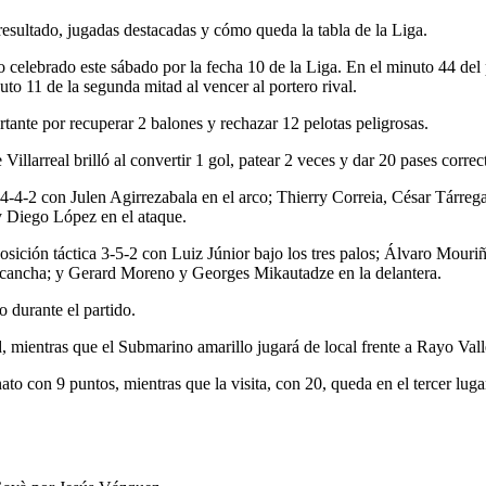
 resultado, jugadas destacadas y cómo queda la tabla de la Liga.
 celebrado este sábado por la fecha 10 de la Liga. En el minuto 44 del
uto 11 de la segunda mitad al vencer al portero rival.
tante por recuperar 2 balones y rechazar 12 pelotas peligrosas.
llarreal brilló al convertir 1 gol, patear 2 veces y dar 20 pases correc
4-4-2 con Julen Agirrezabala en el arco; Thierry Correia, César Tárrega
y Diego López en el ataque.
posición táctica 3-5-2 con Luiz Júnior bajo los tres palos; Álvaro Mou
 cancha; y Gerard Moreno y Georges Mikautadze en la delantera.
o durante el partido.
, mientras que el Submarino amarillo jugará de local frente a Rayo Val
to con 9 puntos, mientras que la visita, con 20, queda en el tercer luga