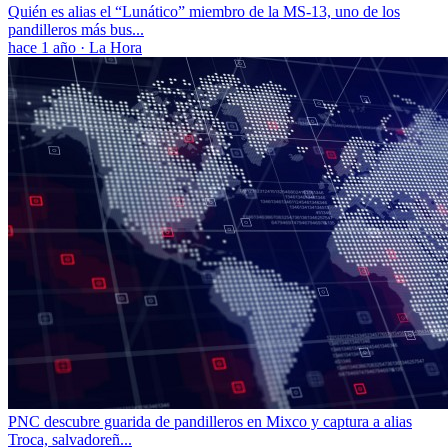
Quién es alias el “Lunático” miembro de la MS-13, uno de los
pandilleros más bus...
hace 1 año
·
La Hora
PNC descubre guarida de pandilleros en Mixco y captura a alias
Troca, salvadoreñ...