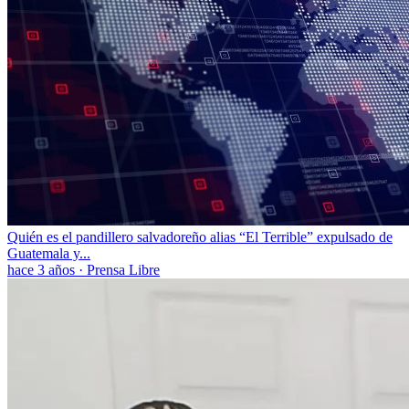
Quién es el pandillero salvadoreño alias “El Terrible” expulsado de
Guatemala y...
hace 3 años
·
Prensa Libre