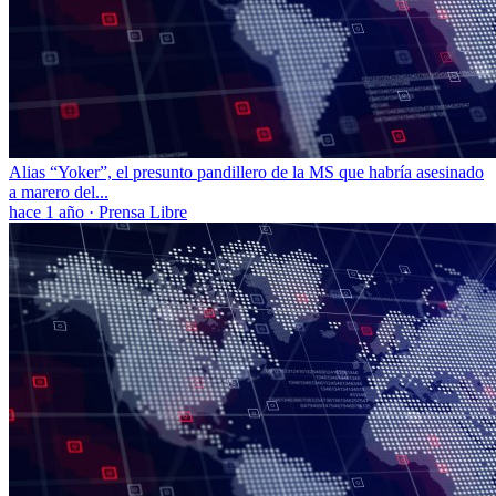
Alias “Yoker”, el presunto pandillero de la MS que habría asesinado
a marero del...
hace 1 año
·
Prensa Libre