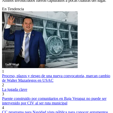
Ambos involucrados fueron capturados a pocas cuadras del lugar.
En Tendencia
1
Proceso, plazos y riesgo de una nueva convocatoria, marcan cambio
de Walter Mazariegos en USAC
2
La jugada clave
3
Puente construido por comunitarios en Baja Verapaz no puede ser
intervenido por CIV al ser ruta municipal
4
CC programa para Navidad vista pública para conocer argumentos