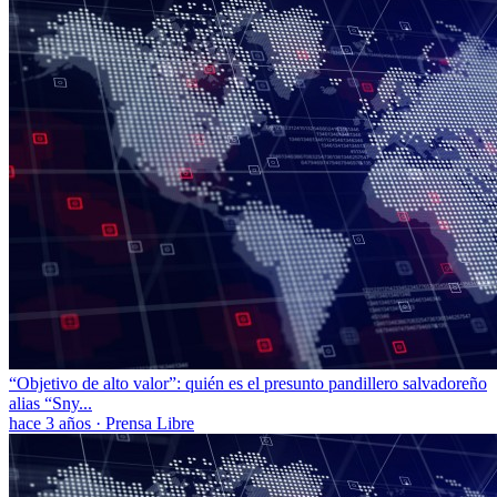
“Objetivo de alto valor”: quién es el presunto pandillero salvadoreño
alias “Sny...
hace 3 años
·
Prensa Libre