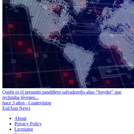
Quién es el presunto pandillero salvadoreño alias “Snyder” que
reclutaba jóvenes...
hace 3 años
·
Guatevision
EsilApp News
About
Privacy Policy
Licensing