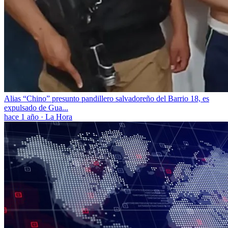
Alias “Chino” presunto pandillero salvadoreño del Barrio 18, es
expulsado de Gua...
hace 1 año
·
La Hora