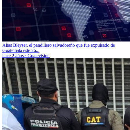
Alias Bleyser, el pandillero salvadoreño que fue expulsado de
Guatemala este 26...
hace 2 años
·
Guatevision