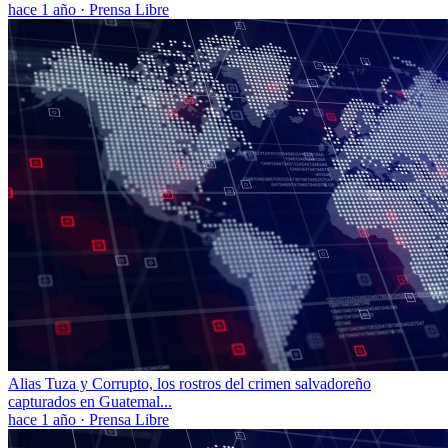
hace 1 año
·
Prensa Libre
Alias Tuza y Corrupto, los rostros del crimen salvadoreño
capturados en Guatemal...
hace 1 año
·
Prensa Libre