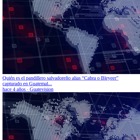
Quién es el pandillero salvadoreño alias “Cabra o Bleyeer”
capturado en Guatemal...
hace 4 años
·
Guatevision