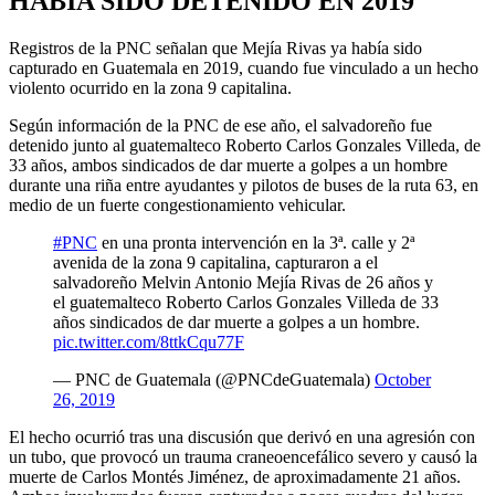
HABÍA SIDO DETENIDO EN 2019
Registros de la PNC señalan que Mejía Rivas ya había sido
capturado en Guatemala en 2019, cuando fue vinculado a un hecho
violento ocurrido en la zona 9 capitalina.
Según información de la PNC de ese año, el salvadoreño fue
detenido junto al guatemalteco Roberto Carlos Gonzales Villeda, de
33 años, ambos sindicados de dar muerte a golpes a un hombre
durante una riña entre ayudantes y pilotos de buses de la ruta 63, en
medio de un fuerte congestionamiento vehicular.
#PNC
en una pronta intervención en la 3ª. calle y 2ª
avenida de la zona 9 capitalina, capturaron a el
salvadoreño Melvin Antonio Mejía Rivas de 26 años y
el guatemalteco Roberto Carlos Gonzales Villeda de 33
años sindicados de dar muerte a golpes a un hombre.
pic.twitter.com/8ttkCqu77F
— PNC de Guatemala (@PNCdeGuatemala)
October
26, 2019
El hecho ocurrió tras una discusión que derivó en una agresión con
un tubo, que provocó un trauma craneoencefálico severo y causó la
muerte de Carlos Montés Jiménez, de aproximadamente 21 años.