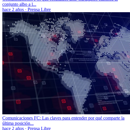
conjunto albo a l...
hace 2 años
·
Prensa Libre
Comunicaciones FC: Las claves para entender por qué comparte la
última posición...
hace 2 años
·
Prensa Libre