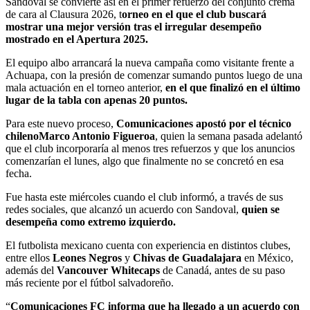
Sandoval se convierte así en el primer refuerzo del conjunto crema
de cara al Clausura 2026, t
orneo en el que el club buscará
mostrar una mejor versión tras el irregular desempeño
mostrado en el Apertura 2025.
El equipo albo arrancará la nueva campaña como visitante frente a
Achuapa, con la presión de comenzar sumando puntos luego de una
mala actuación en el torneo anterior,
en el que finalizó en el último
lugar de la tabla con apenas 20 puntos.
Para este nuevo proceso,
Comunicaciones apostó por el técnico
chileno
Marco Antonio Figueroa
, quien la semana pasada adelantó
que el club incorporaría al menos tres refuerzos y que los anuncios
comenzarían el lunes, algo que finalmente no se concretó en esa
fecha.
Fue hasta este miércoles cuando el club informó, a través de sus
redes sociales, que alcanzó un acuerdo con Sandoval,
quien se
desempeña como extremo izquierdo.
El futbolista mexicano cuenta con experiencia en distintos clubes,
entre ellos
Leones Negros
y
Chivas de Guadalajara
en México,
además del
Vancouver Whitecaps
de Canadá, antes de su paso
más reciente por el fútbol salvadoreño.
“
Comunicaciones FC informa que ha llegado a un acuerdo con