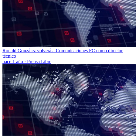
Ronald González volverá a Comunicaciones FC como director
técnico
hace 1 año
·
Prensa Libre