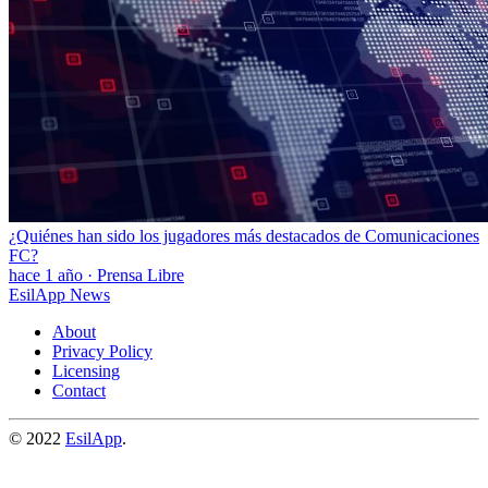
¿Quiénes han sido los jugadores más destacados de Comunicaciones
FC?
hace 1 año
·
Prensa Libre
EsilApp News
About
Privacy Policy
Licensing
Contact
© 2022
EsilApp
.