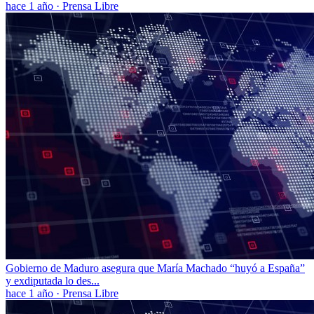
hace 1 año
·
Prensa Libre
Gobierno de Maduro asegura que María Machado “huyó a España”
y exdiputada lo des...
hace 1 año
·
Prensa Libre