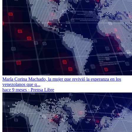
María Corina Machado, la mujer que revivió la esperanza en los
venezolanos que q...
hace 9 meses
·
Prensa Libre