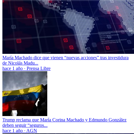
María Machado dice que vienen “nuevas acciones” tras investidura
de Nicolás Madu...
hace 1 año
·
Prensa Libre
Trump reclama que María Corina Machado y Edmundo González
deben seguir “seguros...
hace 1 año
·
AGN