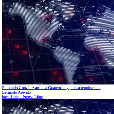
Edmundo González arriba a Guatemala y planea reunirse con
Bernardo Arévalo
hace 1 año
·
Prensa Libre