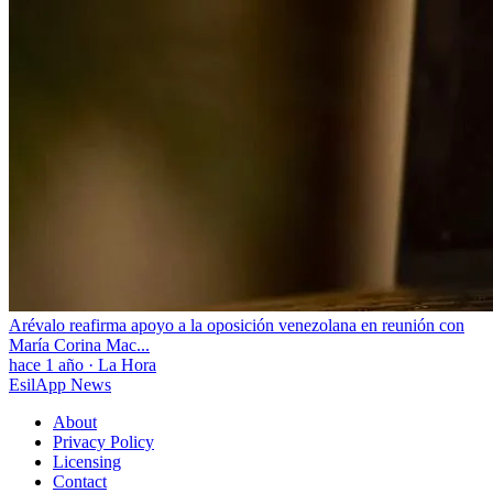
Arévalo reafirma apoyo a la oposición venezolana en reunión con
María Corina Mac...
hace 1 año
·
La Hora
EsilApp News
About
Privacy Policy
Licensing
Contact