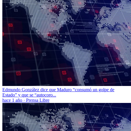
Edmundo González dice que Maduro “consumó un golpe de
Estado” y que se “autocoro...
hace 1 año
·
Prensa Libre