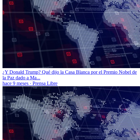
¿Y Donald Trump? Qué dijo la Casa Blanca por el Premio Nobel de
la Paz dado a Ma...
hace 9 meses
·
Prensa Libre