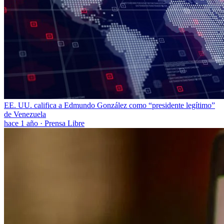
EE. UU. califica a Edmundo González como “presidente legítimo”
de Venezuela
hace 1 año
·
Prensa Libre