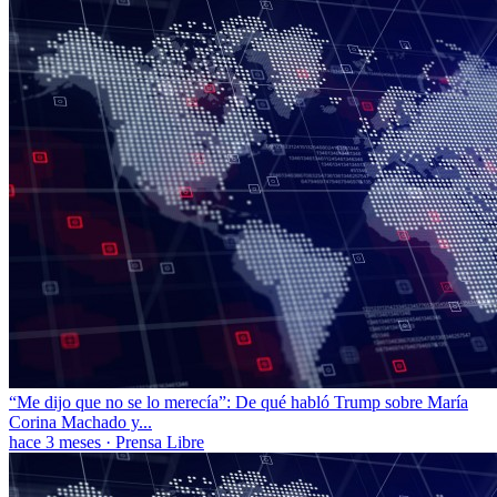
“Me dijo que no se lo merecía”: De qué habló Trump sobre María
Corina Machado y...
hace 3 meses
·
Prensa Libre