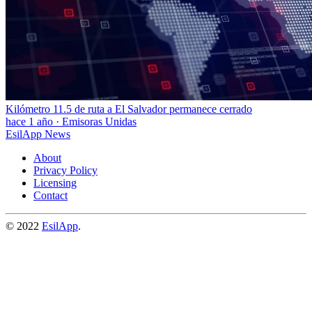
Kilómetro 11.5 de ruta a El Salvador permanece cerrado
hace 1 año
·
Emisoras Unidas
EsilApp News
About
Privacy Policy
Licensing
Contact
© 2022
EsilApp
.