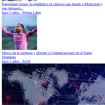
Paternidad crema: la estadística en clásicos que hunde a Municipal y
que demuest...
hace 3 años
·
Prensa Libre
Mixco da la sorpresa y derrota a Comunicaciones en el Santo
Domingo
hace 2 años
·
AGN