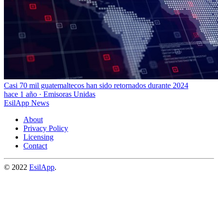
Casi 70 mil guatemaltecos han sido retornados durante 2024
hace 1 año
·
Emisoras Unidas
EsilApp News
About
Privacy Policy
Licensing
Contact
© 2022
EsilApp
.