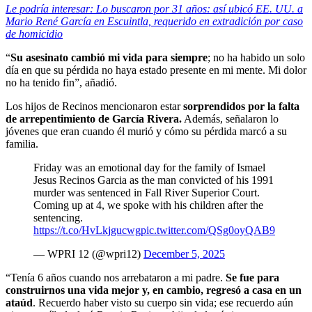
Le podría interesar: Lo buscaron por 31 años: así ubicó EE. UU. a
Mario René García en Escuintla, requerido en extradición por caso
de homicidio
“
Su asesinato cambió mi vida para siempre
; no ha habido un solo
día en que su pérdida no haya estado presente en mi mente. Mi dolor
no ha tenido fin”, añadió.
Los hijos de Recinos mencionaron estar
sorprendidos por la falta
de arrepentimiento de García Rivera.
Además, señalaron lo
jóvenes que eran cuando él murió y cómo su pérdida marcó a su
familia.
Friday was an emotional day for the family of Ismael
Jesus Recinos Garcia as the man convicted of his 1991
murder was sentenced in Fall River Superior Court.
Coming up at 4, we spoke with his children after the
sentencing.
https://t.co/HvLkjgucwg
pic.twitter.com/QSg0oyQAB9
— WPRI 12 (@wpri12)
December 5, 2025
“Tenía 6 años cuando nos arrebataron a mi padre.
Se fue para
construirnos una vida mejor y, en cambio, regresó a casa en un
ataúd
. Recuerdo haber visto su cuerpo sin vida; ese recuerdo aún