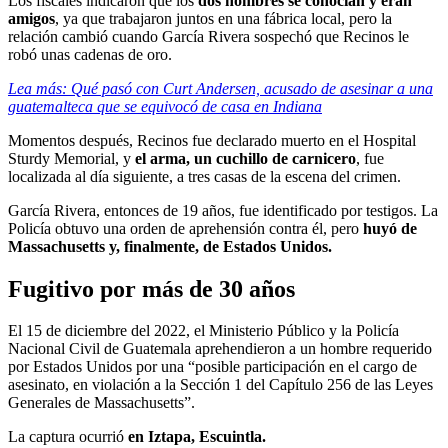
Los fiscales indicaron que los
dos hombres se conocían y eran
amigos
, ya que trabajaron juntos en una fábrica local, pero la
relación cambió cuando García Rivera sospechó que Recinos le
robó unas cadenas de oro.
Lea más: Qué pasó con Curt Andersen, acusado de asesinar a una
guatemalteca que se equivocó de casa en Indiana
Momentos después, Recinos fue declarado muerto en el Hospital
Sturdy Memorial, y
el arma, un cuchillo de carnicero
, fue
localizada al día siguiente, a tres casas de la escena del crimen.
García Rivera, entonces de 19 años, fue identificado por testigos. La
Policía obtuvo una orden de aprehensión contra él, pero
huyó de
Massachusetts y, finalmente, de Estados Unidos.
Fugitivo por más de 30 años
El 15 de diciembre del 2022, el Ministerio Público y la Policía
Nacional Civil de Guatemala aprehendieron a un hombre requerido
por Estados Unidos por una “posible participación en el cargo de
asesinato, en violación a la Sección 1 del Capítulo 256 de las Leyes
Generales de Massachusetts”.
La captura ocurrió
en Iztapa, Escuintla.