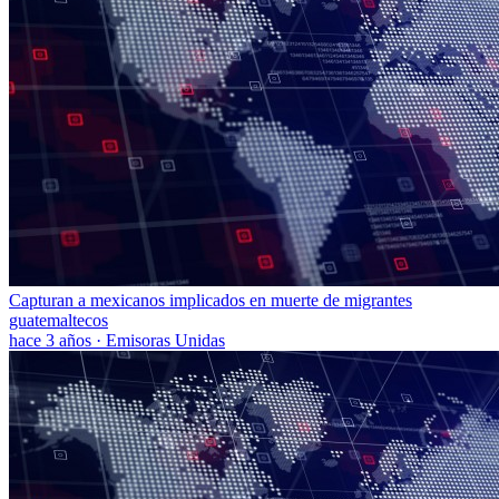
Capturan a mexicanos implicados en muerte de migrantes
guatemaltecos
hace 3 años
·
Emisoras Unidas