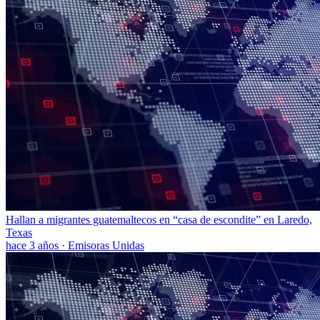
Hallan a migrantes guatemaltecos en “casa de escondite” en Laredo,
Texas
hace 3 años
·
Emisoras Unidas