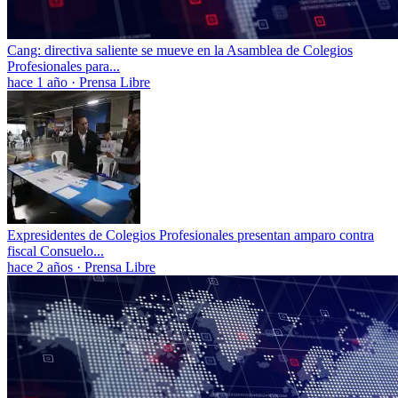
Cang: directiva saliente se mueve en la Asamblea de Colegios
Profesionales para...
hace 1 año
·
Prensa Libre
Expresidentes de Colegios Profesionales presentan amparo contra
fiscal Consuelo...
hace 2 años
·
Prensa Libre