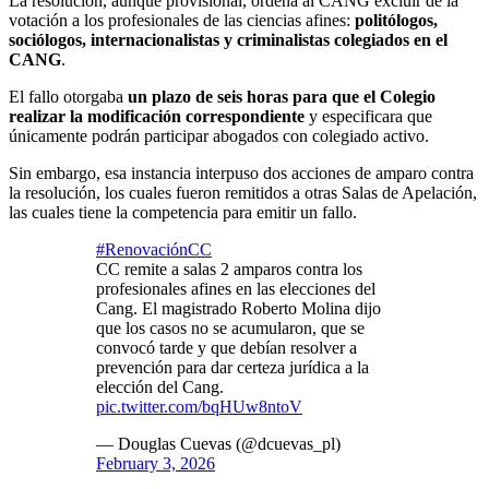
La resolución, aunque provisional, ordena al CANG excluir de la
votación a los profesionales de las ciencias afines:
politólogos,
sociólogos, internacionalistas y criminalistas colegiados en el
CANG
.
El fallo otorgaba
un plazo de seis horas para que el Colegio
realizar la modificación correspondiente
y especificara que
únicamente podrán participar abogados con colegiado activo.
Sin embargo, esa instancia interpuso dos acciones de amparo contra
la resolución, los cuales fueron remitidos a otras Salas de Apelación,
las cuales tiene la competencia para emitir un fallo.
#RenovaciónCC
CC remite a salas 2 amparos contra los
profesionales afines en las elecciones del
Cang. El magistrado Roberto Molina dijo
que los casos no se acumularon, que se
convocó tarde y que debían resolver a
prevención para dar certeza jurídica a la
elección del Cang.
pic.twitter.com/bqHUw8ntoV
— Douglas Cuevas (@dcuevas_pl)
February 3, 2026