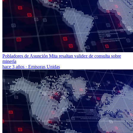
Pobladores de Asunción Mita resaltan validez de consulta sobre
minería
hace 3 años
·
Emisoras Unidas