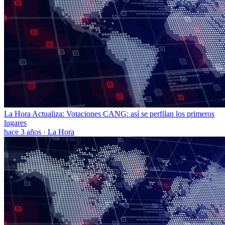
La Hora Actualiza: Votaciones CANG: así se perfilan los primeros
lugares
hace 3 años
·
La Hora