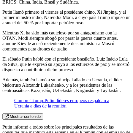
BRICS: China, India, Brasil y Sudáfrica.
Putin llamó primero el viernes al presidente chino, Xi Jinping, y al
primer ministro indio, Narendra Modi, a cuyo país Trump impuso un
arancel del 50 % por importar petróleo ruso.
Mientras Xi ha sido más cauteloso por su antagonismo con la
OTAN, Modi siempre abogó por parar la guerra cuanto antes,
aunque Kiev le acusó recientemente de suministrar a Moscú
componentes para drones de asalto.
El sábado Putin habló con el presidente brasileño, Luiz Inácio Lula
da Silva, que le expresó su apoyo a los esfuerzos de paz y se mostró
dispuesto a contribuir a dicho proceso.
Además, también llamó a su principal aliado en Ucrania, el líder
bielorruso Alexandr Lukashenko, y a los presidentes de las
centroasiáticas Kazajistán, Uzbekistán, Kirguistán y Tayikistán.
Cumbre Trump-Putin: líderes europeos respaldan a
Ucrania a días de la reunión
Mostrar contenido
Putin informó a todos sobre los principales resultados de las
consultas que mantuvo esta semana en el Kremlin con el emisario de