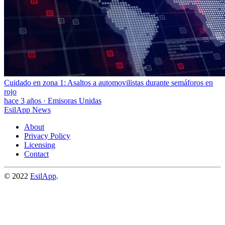
Cuidado en zona 1: Asaltos a automovilistas durante semáforos en
rojo
hace 3 años
·
Emisoras Unidas
EsilApp News
About
Privacy Policy
Licensing
Contact
© 2022
EsilApp
.