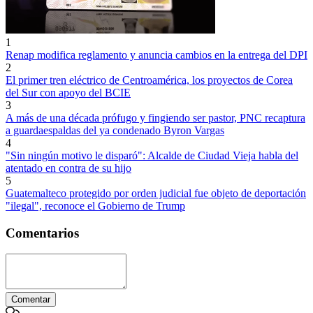
1
Renap modifica reglamento y anuncia cambios en la entrega del DPI
2
El primer tren eléctrico de Centroamérica, los proyectos de Corea
del Sur con apoyo del BCIE
3
A más de una década prófugo y fingiendo ser pastor, PNC recaptura
a guardaespaldas del ya condenado Byron Vargas
4
"Sin ningún motivo le disparó": Alcalde de Ciudad Vieja habla del
atentado en contra de su hijo
5
Guatemalteco protegido por orden judicial fue objeto de deportación
"ilegal", reconoce el Gobierno de Trump
Comentarios
Comentar