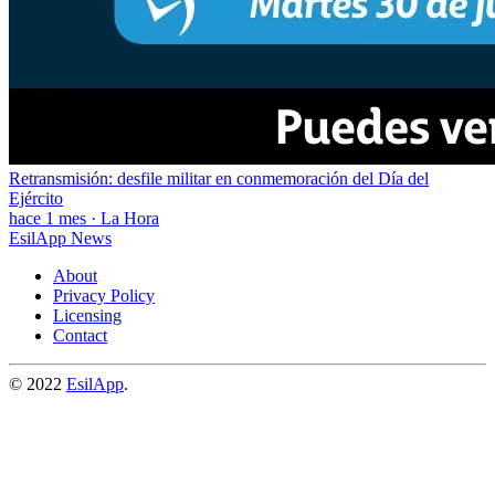
Retransmisión: desfile militar en conmemoración del Día del
Ejército
hace 1 mes
·
La Hora
EsilApp News
About
Privacy Policy
Licensing
Contact
© 2022
EsilApp
.