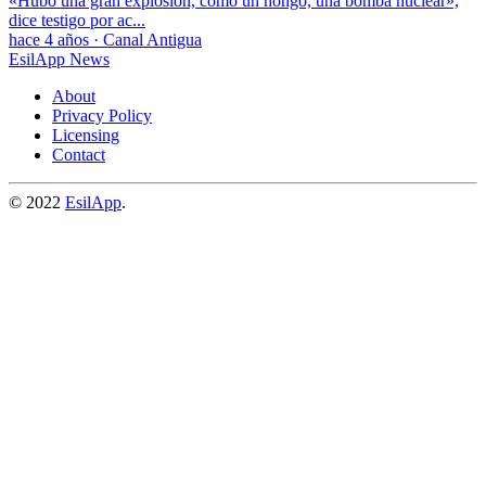
«Hubo una gran explosión, como un hongo, una bomba nuclear»,
dice testigo por ac...
hace 4 años
·
Canal Antigua
EsilApp News
About
Privacy Policy
Licensing
Contact
© 2022
EsilApp
.