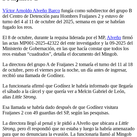
Víctor Arnoldo Alveño Barco
fungía como subdirector del grupo B
del Centro de Detención para Hombres Fraijanes 2 y estuvo de
turno del 4 al 11 de octubre del 2025, semana en que se habrían
fugado los reos.
El 8 de octubre, durante la requisa liderada por el MP,
Alveño
firmó
las actas MP001-2025-42322 del ente investigador y la 09-2025 del
Ministerio de Gobernación, en las que hacía constar que todos los
reos estaban “cuadrados”, detalla el documento del Mingob.
La directora del grupo A de Fraijanes 2 tomaría el turno del 11 al 18
de octubre, pero el viernes por la noche, un día antes de ingresar,
recibió una llamada de Godínez.
La funcionaria afirmó que Godínez le habría informado que llegaría
el sábado a la cárcel y que quería ver a Melcin Gabriel de León,
alias
Little Strong
.
Esa llamada se habría dado después de que Godínez visitara
Fraijanes 2 con 49 guardias del SP, según las pesquisas.
La directora llegó al penal y le pidió a Alveño que ubicara a
Little
Strong
, pero él respondió que no estaba y luego la habría amenazado
para que no denunciara la evasión. La funcionaria llamó al Mingob