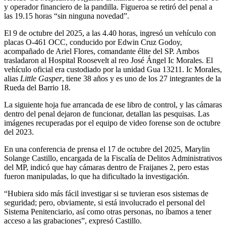
y operador financiero de la pandilla. Figueroa se retiró del penal a
las 19.15 horas “sin ninguna novedad”.
El 9 de octubre del 2025, a las 4.40 horas, ingresó un vehículo con
placas O-461 OCC, conducido por Edwin Cruz Godoy,
acompañado de Ariel Flores, comandante élite del SP. Ambos
trasladaron al Hospital Roosevelt al reo José Ángel Ic Morales. El
vehículo oficial era custodiado por la unidad Gua 13211. Ic Morales,
alias
Little Gasper
, tiene 38 años y es uno de los 27 integrantes de la
Rueda del Barrio 18.
La siguiente hoja fue arrancada de ese libro de control, y las cámaras
dentro del penal dejaron de funcionar, detallan las pesquisas. Las
imágenes recuperadas por el equipo de video forense son de octubre
del 2023.
En una conferencia de prensa el 17 de octubre del 2025, Marylin
Solange Castillo, encargada de la Fiscalía de Delitos Administrativos
del MP, indicó que hay cámaras dentro de Fraijanes 2, pero estas
fueron manipuladas, lo que ha dificultado la investigación.
“Hubiera sido más fácil investigar si se tuvieran esos sistemas de
seguridad; pero, obviamente, si está involucrado el personal del
Sistema Penitenciario, así como otras personas, no íbamos a tener
acceso a las grabaciones”, expresó Castillo.