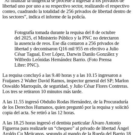
“Al finalizar la diligencia se procede a ingresar a los privados de
libertad uno por uno a su respectivo sector, realizando el respectivo
conteo, cuadrando la totalidad de 256 privados de libertad dentro de
los sectores”, indica el informe de la policía.
Fotografía tomada durante la requisa del 8 de octubre
del 2025, el Ministerio Público y la PNC no detectaron
la ausencia de reos. Ese día contaron a 256 privados de
libertad y decomisaron Q16 mil 955 en efectivo a Julio
César Tagual, Ever López, Darwin Danilo González y
Wilfredo Leónidas Hernández Barrio. (Foto Prensa
Libre: PNC).
La requisa concluyó a las 9.40 horas y a las 10.15 ingresaron a
Fraijanes 2 Walter David Ramos, inspector general del SP; Marlon
Oswaldo Marroquín, de seguridad, y Julio César Flores Contreras.
Los tres se retiraron 10 minutos más tarde.
A las 11.55 ingresó Obdulio Rodas Hernández, de la Procuraduría
de los Derechos Humanos, quien preguntó por la requisa y solicitó
copia del acta. Se retiró a las 12 horas.
A las 18.25 horas ingresó el dentista particular Álvaro Antonio
Figueroa para realizarle un “chequeo” al privado de libertad Ángel
Aroldo Cu Mejicanos, segundo al mando de la Rueda del Barrio 18