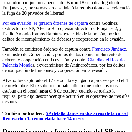
para informar que un cabecilla del Barrio 18 se había fugado de
Fraijanes 2, y horas más tarde se inició la requisa donde se evidenció
la fuga de 20 privados de libertad.
Por esa evasión, se giraron órdenes de captura
contra Godínez,
exdirector del SP; Alveño Barco, exsubdirector de Fraijanes 2; y
Eladio Antonio Ramos Ramírez, exalcaide de la prisión, por los
delitos de incumplimiento de deberes y cooperación en la evasión.
También se emitieron órdenes de captura contra
Francisco Jiménez
,
exministro de Gobernación, por los delitos de incumplimiento de
deberes y cooperación en la evasión, y contra
Claudia del Rosario
Palencia Morale
s, exviceministra de Antinarcóticos, por los delitos
de usurpación de funciones y cooperación en la evasión.
Alveño fue capturado el 17 de octubre y ligado a proceso penal el 4
de noviembre. El exsubdirector había dicho que todos los reos
estaban en el penal hasta el 8 de octubre, cuando se realizó la
requisa, pero dijo desconocer qué ocurrió en el operativo de tres días
después.
También podría leer:
SP detalla daños en dos áreas de la cárcel
Renovación 1, remodelada hace 14 meses
Denuncia contra funcionarios del SP que