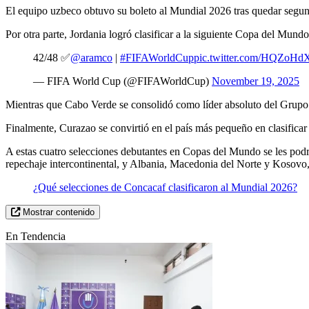
El equipo uzbeco obtuvo su boleto al Mundial 2026 tras quedar segun
Por otra parte, Jordania logró clasificar a la siguiente Copa del Mu
42/48 ✅
@aramco
|
#FIFAWorldCup
pic.twitter.com/HQZoHd
— FIFA World Cup (@FIFAWorldCup)
November 19, 2025
Mientras que Cabo Verde se consolidó como líder absoluto del Grupo 
Finalmente, Curazao se convirtió en el país más pequeño en clasificar
A estas cuatro selecciones debutantes en Copas del Mundo se les po
repechaje intercontinental, y Albania, Macedonia del Norte y Kosovo,
¿Qué selecciones de Concacaf clasificaron al Mundial 2026?
Mostrar contenido
En Tendencia