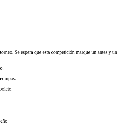
 torneo. Se espera que esta competición marque un antes y un
o.
 equipos.
boleto.
beño.