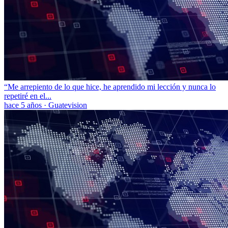
“Me arrepiento de lo que hice, he aprendido mi lección y nunca lo
repetiré en el...
hace 5 años
·
Guatevision