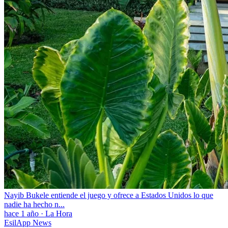
Nayib Bukele entiende el juego y ofrece a Estados Unidos lo que
nadie ha hecho n...
hace 1 año
·
La Hora
EsilApp News