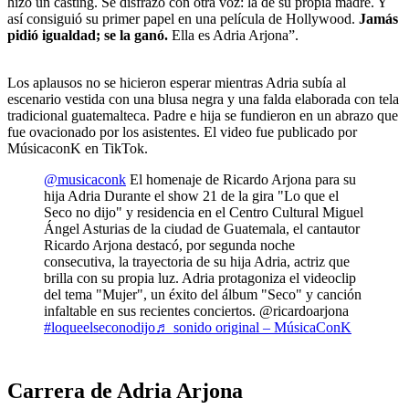
hizo un casting. Se disfrazó con otra voz: la de su propia madre. Y
así consiguió su primer papel en una película de Hollywood.
Jamás
pidió igualdad; se la ganó.
Ella es Adria Arjona”.
Los aplausos no se hicieron esperar mientras Adria subía al
escenario vestida con una blusa negra y una falda elaborada con tela
tradicional guatemalteca. Padre e hija se fundieron en un abrazo que
fue ovacionado por los asistentes. El video fue publicado por
MúsicaconK en TikTok.
@musicaconk
El homenaje de Ricardo Arjona para su
hija Adria Durante el show 21 de la gira "Lo que el
Seco no dijo" y residencia en el Centro Cultural Miguel
Ángel Asturias de la ciudad de Guatemala, el cantautor
Ricardo Arjona destacó, por segunda noche
consecutiva, la trayectoria de su hija Adria, actriz que
brilla con su propia luz. Adria protagoniza el videoclip
del tema "Mujer", un éxito del álbum "Seco" y canción
infaltable en sus recientes conciertos. @ricardoarjona
#loqueelseconodijo
♬ sonido original – MúsicaConK
Carrera de Adria Arjona