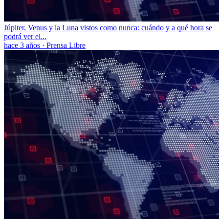
Júpiter, Venus y la Luna vistos como nunca: cuándo y a qué hora se
podrá ver el...
hace 3 años
·
Prensa Libre