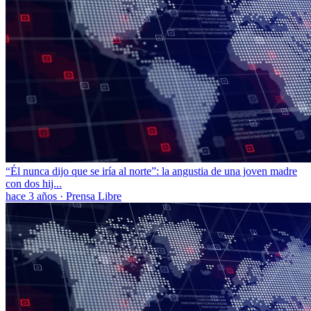
“Él nunca dijo que se iría al norte”: la angustia de una joven madre
con dos hij...
hace 3 años
·
Prensa Libre