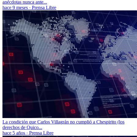
anécdotas nunca ante...
hace 9 meses
·
Prensa Libre
La condición que Carlos Villagrán no cumplió a Chespirito (los
derechos de Quico...
hace 5 años
·
Prensa Libre