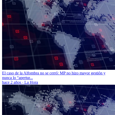
El caso de la Alfombra no se cerró: MP no hizo mayor gestión y
nunca lo “apertur...
hace 2 años
·
La Hora