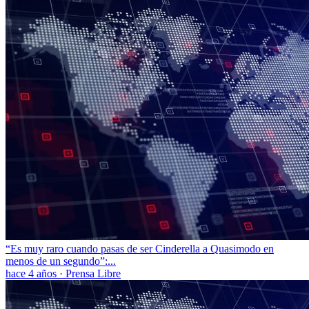
“Es muy raro cuando pasas de ser Cinderella a Quasimodo en
menos de un segundo”:...
hace 4 años
·
Prensa Libre