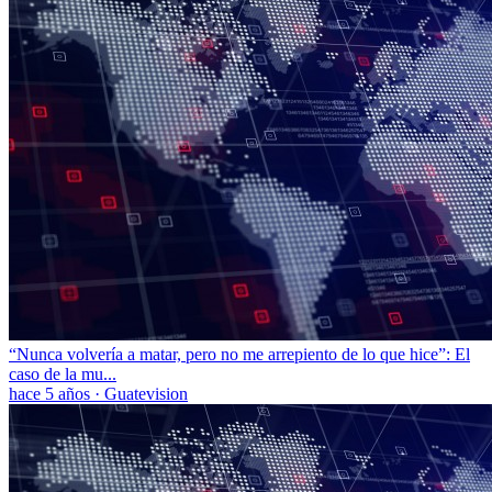
“Nunca volvería a matar, pero no me arrepiento de lo que hice”: El
caso de la mu...
hace 5 años
·
Guatevision