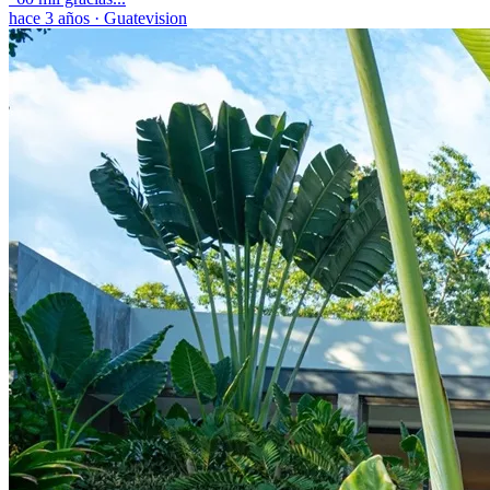
hace 3 años
·
Guatevision