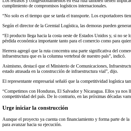
Los retrasos y congestionamientos en esta ruta también tienen implica
cumplimiento de compromisos logísticos internacionales.
“No solo es el tiempo que se tarda el transporte. Los exportadores tie
Según el director de la Gremial Logística, las demoras pueden generar
“El producto llega hacia la costa oeste de Estados Unidos y, si no se l
pérdida económica importante tanto para el comercio como para quienes
Herrera agregó que la ruta concentra una parte significativa del comer
infraestructura que es la columna vertebral de nuestro país”, indicó.
Asimismo, destacó que el Ministerio de Comunicaciones, Infraestructu
estado atrasada en la construcción de infraestructura vial”, dijo.
El representante empresarial señaló que la competitividad logística ta
“Competimos con Honduras, El Salvador y Nicaragua. Ellos ya nos lleva
competitividad del país. De lo contrario, en las próximas décadas vamo
Urge iniciar la construcción
Aunque el proyecto ya cuenta con financiamiento y forma parte de la inf
para avanzar hacia su ejecución.