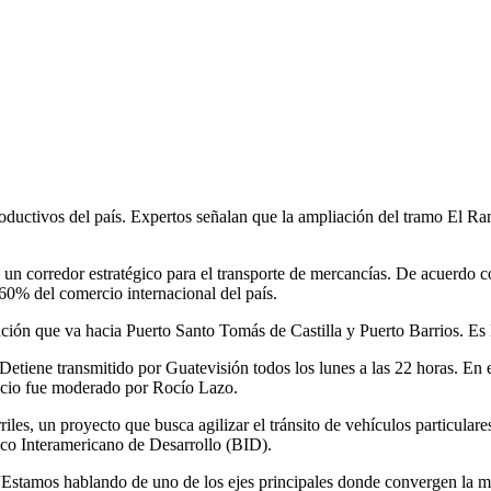
ductivos del país. Expertos señalan que la ampliación del tramo El Ranc
un corredor estratégico para el transporte de mercancías. De acuerdo c
 60% del comercio internacional del país.
ción que va hacia Puerto Santo Tomás de Castilla y Puerto Barrios. Es l
iene transmitido por Guatevisión todos los lunes a las 22 horas. En e
pacio fue moderado por Rocío Lazo.
iles, un proyecto que busca agilizar el tránsito de vehículos particulare
co Interamericano de Desarrollo (BID).
l. “Estamos hablando de uno de los ejes principales donde convergen la