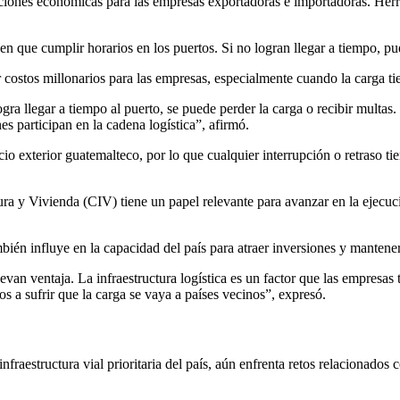
ciones económicas para las empresas exportadoras e importadoras. Herre
nen que cumplir horarios en los puertos. Si no logran llegar a tiempo, 
 costos millonarios para las empresas, especialmente cuando la carga t
ogra llegar a tiempo al puerto, se puede perder la carga o recibir multa
 participan en la cadena logística”, afirmó.
cio exterior guatemalteco, por lo que cualquier interrupción o retraso 
ra y Vivienda (CIV) tiene un papel relevante para avanzar en la ejecu
mbién influye en la capacidad del país para atraer inversiones y mantene
n ventaja. La infraestructura logística es un factor que las empresas 
s a sufrir que la carga se vaya a países vecinos”, expresó.
raestructura vial prioritaria del país, aún enfrenta retos relacionados c