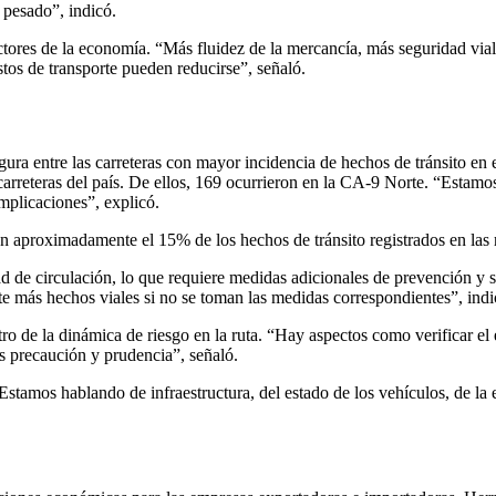
 pesado”, indicó.
ectores de la economía. “Más fluidez de la mercancía, más seguridad vial
tos de transporte pueden reducirse”, señaló.
ra entre las carreteras con mayor incidencia de hechos de tránsito en e
s carreteras del país. De ellos, 169 ocurrieron en la CA-9 Norte. “Estam
plicaciones”, explicó.
an aproximadamente el 15% de los hechos de tránsito registrados en las 
ad de circulación, lo que requiere medidas adicionales de prevención y s
 más hechos viales si no se toman las medidas correspondientes”, indi
o de la dinámica de riesgo en la ruta. “Hay aspectos como verificar el e
s precaución y prudencia”, señaló.
“Estamos hablando de infraestructura, del estado de los vehículos, de l