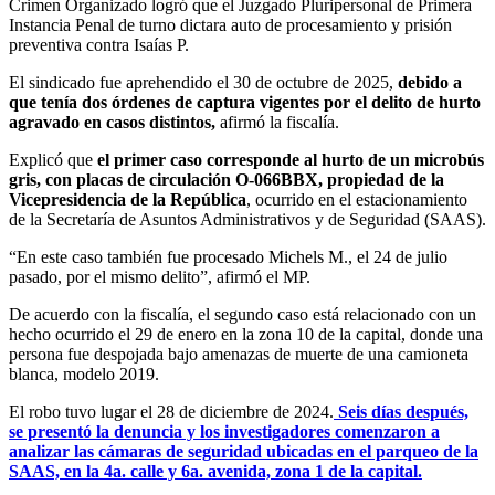
Crimen Organizado logró que el Juzgado Pluripersonal de Primera
Instancia Penal de turno dictara auto de procesamiento y prisión
preventiva contra Isaías P.
El sindicado fue aprehendido el 30 de octubre de 2025,
debido a
que tenía dos órdenes de captura vigentes por el delito de hurto
agravado en casos distintos,
afirmó la fiscalía.
Explicó que
el primer caso corresponde al hurto de un microbús
gris, con placas de circulación O-066BBX, propiedad de la
Vicepresidencia de la República
, ocurrido en el estacionamiento
de la Secretaría de Asuntos Administrativos y de Seguridad (SAAS).
“En este caso también fue procesado Michels M., el 24 de julio
pasado, por el mismo delito”, afirmó el MP.
De acuerdo con la fiscalía, el segundo caso está relacionado con un
hecho ocurrido el 29 de enero en la zona 10 de la capital, donde una
persona fue despojada bajo amenazas de muerte de una camioneta
blanca, modelo 2019.
El robo tuvo lugar el 28 de diciembre de 2024.
Seis días después,
se presentó la denuncia y los investigadores comenzaron a
analizar las cámaras de seguridad ubicadas en el parqueo de la
SAAS, en la 4a. calle y 6a. avenida, zona 1 de la capital.