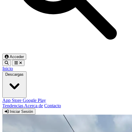
Acceder
Inicio
Descargas
App Store
Google Play
Tendencias
Acerca de
Contacto
Iniciar Sesión