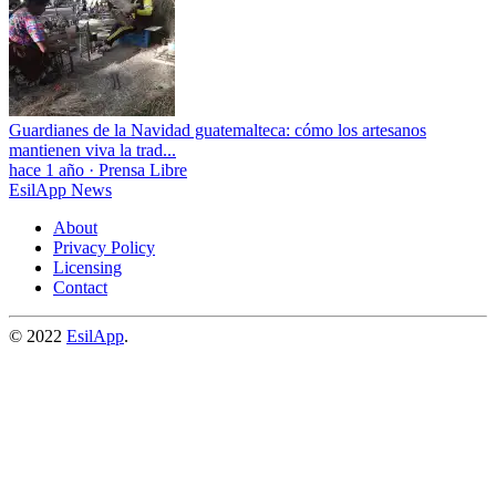
Guardianes de la Navidad guatemalteca: cómo los artesanos
mantienen viva la trad...
hace 1 año
·
Prensa Libre
EsilApp News
About
Privacy Policy
Licensing
Contact
© 2022
EsilApp
.