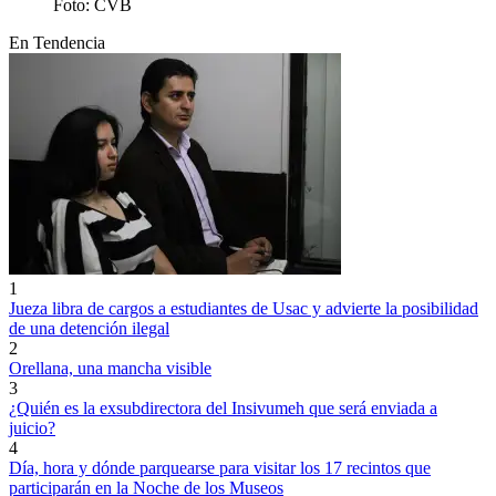
Foto: CVB
En Tendencia
1
Jueza libra de cargos a estudiantes de Usac y advierte la posibilidad
de una detención ilegal
2
Orellana, una mancha visible
3
¿Quién es la exsubdirectora del Insivumeh que será enviada a
juicio?
4
Día, hora y dónde parquearse para visitar los 17 recintos que
participarán en la Noche de los Museos