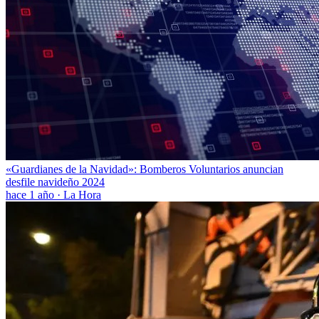
«Guardianes de la Navidad»: Bomberos Voluntarios anuncian
desfile navideño 2024
hace 1 año
·
La Hora