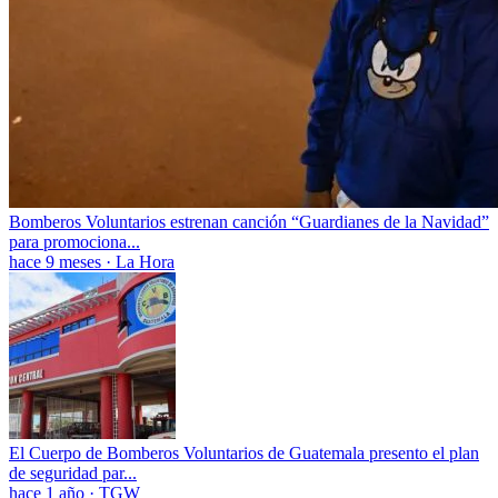
Bomberos Voluntarios estrenan canción “Guardianes de la Navidad”
para promociona...
hace 9 meses
·
La Hora
El Cuerpo de Bomberos Voluntarios de Guatemala presento el plan
de seguridad par...
hace 1 año
·
TGW