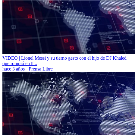
VIDEO | Lionel Messi y su tierno gesto con el hijo de DJ Khaled
que rompió en ll...
hace 3 años
·
Prensa Libre