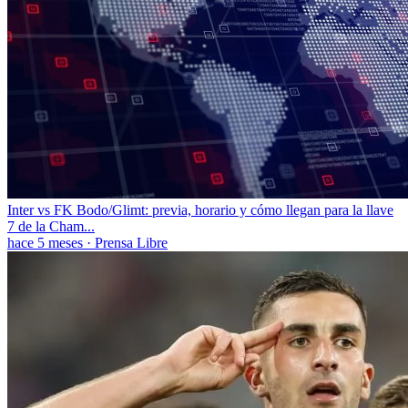
Inter vs FK Bodo/Glimt: previa, horario y cómo llegan para la llave
7 de la Cham...
hace 5 meses
·
Prensa Libre