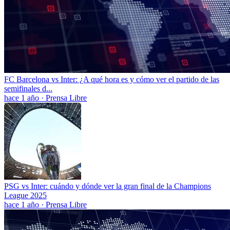
FC Barcelona vs Inter: ¿A qué hora es y cómo ver el partido de las
semifinales d...
hace 1 año
·
Prensa Libre
PSG vs Inter: cuándo y dónde ver la gran final de la Champions
League 2025
hace 1 año
·
Prensa Libre