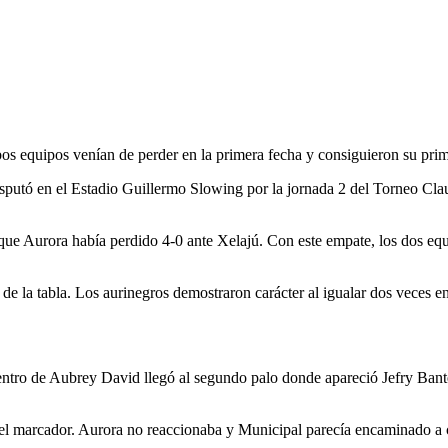
bos equipos venían de perder en la primera fecha y consiguieron su pri
isputó en el Estadio Guillermo Slowing por la jornada 2 del Torneo C
 que Aurora había perdido 4-0 ante Xelajú. Con este empate, los dos equ
 de la tabla. Los aurinegros demostraron carácter al igualar dos veces e
 centro de Aubrey David llegó al segundo palo donde apareció Jefry Ban
el marcador. Aurora no reaccionaba y Municipal parecía encaminado a co