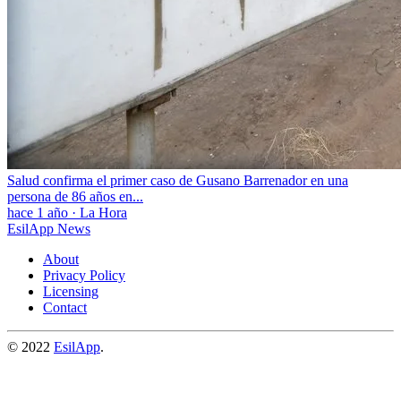
Salud confirma el primer caso de Gusano Barrenador en una
persona de 86 años en...
hace 1 año
·
La Hora
EsilApp News
About
Privacy Policy
Licensing
Contact
© 2022
EsilApp
.