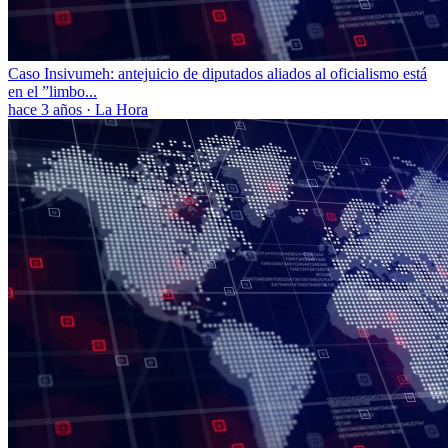
Caso Insivumeh: antejuicio de diputados aliados al oficialismo está
en el ”limbo...
hace 3 años
·
La Hora