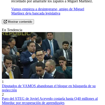
recordado por amarrarle los zapatos a Miguel Martínez.
Vamos empieza a desintegrarse, amigo de Miguel
Martínez deja bancada legislativa
Mostrar contenido
En Tendencia
1
Diputados de VAMOS abandonan el bloque en búsqueda de su
reelección
2
Paro del STEG de Joviel Acevedo costaría hasta Q40 millones al
Mineduc por recuperación de aprendizajes