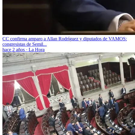
CC confirma amparo a Allan Rodríguez y diputados de VAMOS:
congresistas de Semil...
hace 2 años
·
La Hora