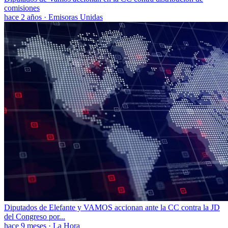
comisiones
hace 2 años
·
Emisoras Unidas
Diputados de Elefante y VAMOS accionan ante la CC contra la JD
del Congreso por...
hace 9 meses
·
La Hora