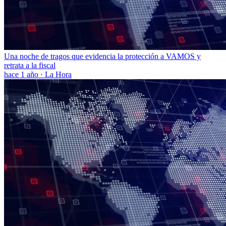
Una noche de tragos que evidencia la protección a VAMOS y
retrata a la fiscal
hace 1 año
·
La Hora