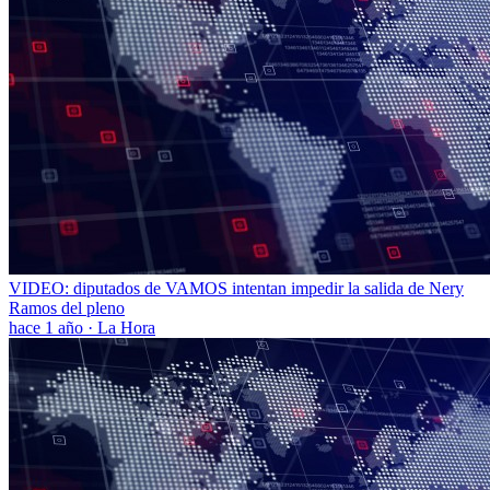
VIDEO: diputados de VAMOS intentan impedir la salida de Nery
Ramos del pleno
hace 1 año
·
La Hora