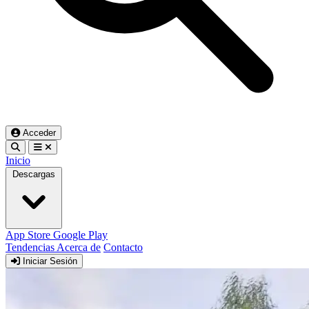
Acceder
Inicio
Descargas
App Store
Google Play
Tendencias
Acerca de
Contacto
Iniciar Sesión