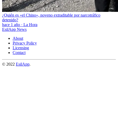
¿Quién es «el Chino», noveno extraditable por narcotráfico
detenido?
hace 1 año
·
La Hora
EsilApp News
About
Privacy Policy
Licensing
Contact
© 2022
EsilApp
.