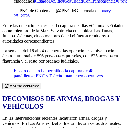
ciudadanos
#EstadoDeSitio
#SeguridadConTransparencia
#Prote
— PNC de Guatemala (@PNCdeGuatemala)
January
25, 2026
Entre las detenciones destaca la captura de alias «Chino», señalado
como miembro de la Mara Salvatrucha en la aldea Las Tunas,
Jutiapa. Además, cinco menores de edad fueron remitidos a
autoridades correspondientes.
La semana del 18 al 24 de enero, las operaciones a nivel nacional
dejaron un total de 896 personas capturadas, con 635 arrestos en
flagrancia y el resto por órdenes judiciales.
Estado de sitio ha permitido la captura de 48
pandilleros; PNC y Ejército mantienen operativos
Mostrar contenido
DECOMISOS DE ARMAS, DROGAS Y
VEHÍCULOS
En las intervenciones recientes incautaron armas, drogas y
vehículos. En Los Amates, Izabal fueron decomisados dos fusiles,