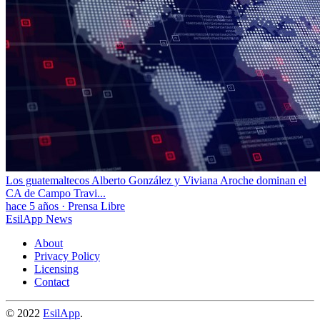
Los guatemaltecos Alberto González y Viviana Aroche dominan el
CA de Campo Travi...
hace 5 años
·
Prensa Libre
EsilApp News
About
Privacy Policy
Licensing
Contact
© 2022
EsilApp
.