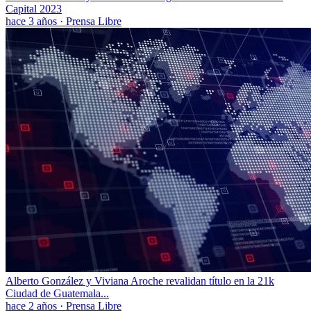
Capital 2023
hace 3 años
·
Prensa Libre
Alberto González y Viviana Aroche revalidan título en la 21k
Ciudad de Guatemala...
hace 2 años
·
Prensa Libre