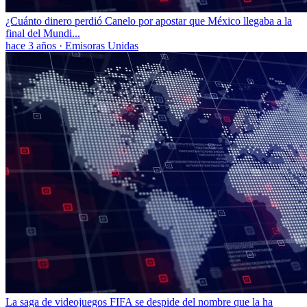
¿Cuánto dinero perdió Canelo por apostar que México llegaba a la
final del Mundi...
hace 3 años
·
Emisoras Unidas
La saga de videojuegos FIFA se despide del nombre que la ha