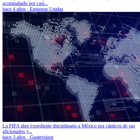
acompañado por casi...
hace 4 años
·
Emisoras Unidas
La FIFA abre expediente disciplinario a México por cánticos de sus
aficionados y...
hace 3 años
·
Guatevision