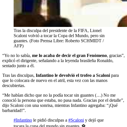
Tras la disculpa del presidente de la FIFA, Lionel
Scaloni volvió a tocar la Copa del Mundo, pero sin
guantes. (Foto Prensa Libre: Roberto SCHMIDT /
AFP)
“Yo no lo sabía,
me lo acaba de decir el gran Fenómeno
, gracias”,
explicó el dirigente, señalando a la leyenda brasileña Ronaldo,
sentado junto a él.
Tras las disculpas,
Infantino le devolvió el trofeo a Scaloni
para
que lo colocara de nuevo en el atril, esta vez con las manos
descubiertas.
“Me habían dicho que no la podía tocar sin guantes (…) No me
conoció la persona que estaba, no pasa nada. Gracias por el detalle”,
dijo Scaloni con una sonrisa, mientras Infantino agregaba: “¡Qué
barbaridad!”.
#Infantino
le pidió disculpas a
#Scaloni
y dejó que
tocara la copa del mundo sin guantes. ⚽