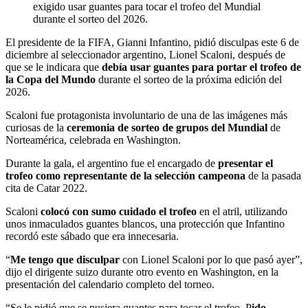
exigido usar guantes para tocar el trofeo del Mundial
durante el sorteo del 2026.
El presidente de la FIFA, Gianni Infantino, pidió disculpas este 6 de
diciembre al seleccionador argentino, Lionel Scaloni, después de
que se le indicara que
debía usar guantes para portar el trofeo de
la Copa del Mundo
durante el sorteo de la próxima edición del
2026.
Scaloni fue protagonista involuntario de una de las imágenes más
curiosas de la
ceremonia de sorteo de grupos del Mundial
de
Norteamérica, celebrada en Washington.
Durante la gala, el argentino fue el encargado de
presentar el
trofeo como representante de la selección campeona
de la pasada
cita de Catar 2022.
Scaloni
colocó con sumo cuidado el trofeo
en el atril, utilizando
unos inmaculados guantes blancos, una protección que Infantino
recordó este sábado que era innecesaria.
“
Me tengo que disculpar
con Lionel Scaloni por lo que pasó ayer”,
dijo el dirigente suizo durante otro evento en Washington, en la
presentación del calendario completo del torneo.
“Se le pidió que se pusiera guantes para tocar el trofeo. P
ido