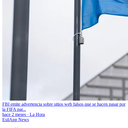
FBI emite advertencia sobre sitios web falsos que se hacen pasar por
la FIFA par...
hace 2 meses
·
La Hora
EsilApp News