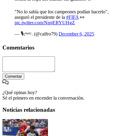
"No lo sabía que los campeones podían hacerlo",
aseguró el presidente de la
#FIFA
👀
pic.twitter.com/NmjERYUHgZ
— 🎙cʰᵃʳˡʸ. (@calfro79)
December 6, 2025
Comentarios
Comentar
¿Qué opinas hoy?
Sé el primero en encender la conversación.
Noticias relacionadas