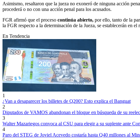
Asimismo, resaltaron que la jueza no exoneró de ninguna acción penal a
procederá o no con una acción penal para los acusados.
FGR afirmó que el proceso
continúa abierto,
por ello, tanto de la 
la FGR respecto a la determinación de la Jueza, se establecerán en el 
En Tendencia
1
¿Van a desaparecer los billetes de Q200? Esto explica el Banguat
2
Diputados de VAMOS abandonan el bloque en búsqueda de su reele
3
Walter Mazariegos convoca al CSU para elegir a su suplente ante Co
4
Paro del STEG de Joviel Acevedo costaría hasta Q40 millones al Min