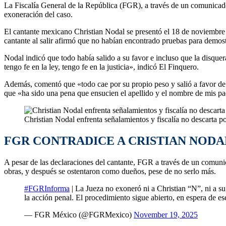
La Fiscalía General de la República (FGR), a través de un comunicado 
exoneración del caso.
El cantante mexicano Christian Nodal se presentó el 18 de noviembre a
cantante al salir afirmó que no habían encontrado pruebas para demostr
Nodal indicó que todo había salido a su favor e incluso que la disquera
tengo fe en la ley, tengo fe en la justicia», indicó El Finquero.
Además, comentó que «todo cae por su propio peso y salió a favor de
que «ha sido una pena que ensucien el apellido y el nombre de mis pa
Christian Nodal enfrenta señalamientos y fiscalía no descarta 
FGR CONTRADICE A CRISTIAN NODA
A pesar de las declaraciones del cantante, FGR a través de un comunic
obras, y después se ostentaron como dueños, pese de no serlo más.
#FGRInforma
| La Jueza no exoneró ni a Christian “N”, ni a su 
la acción penal. El procedimiento sigue abierto, en espera de es
— FGR México (@FGRMexico)
November 19, 2025