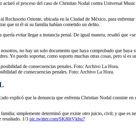
aclaró el proceso del caso de Christian Nodal contra Universal Music y
l Reclusorio Oriente, ubicada en la Ciudad de México, para enfrentar e
ar que ni él ni su familia habían cometido un delito.
 quería evitar llegar a instancia penal. De igual manera, resaltó que «se
 nosotros, no hay un solo documento que haya comprobado que haya sid
dres. Yo puedo soportar, como soporto muchas otras cosas, pero sí es un
posibilidad de consecuencias penales. Foto: Archivo La Hora.
L
ado explicó que la denuncia que enfrenta Christian Nodal consiste en q
familia; simplemente determinó que existe otro juicio, civil; y que es n
e resultado. 1/3
pic.twitter.com/SK80rVkbu7