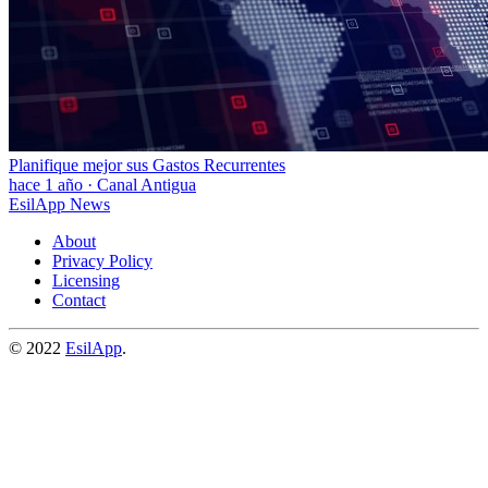
Planifique mejor sus Gastos Recurrentes
hace 1 año
·
Canal Antigua
EsilApp News
About
Privacy Policy
Licensing
Contact
© 2022
EsilApp
.