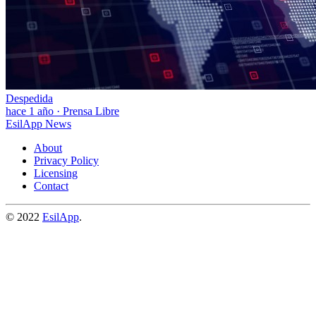
Despedida
hace 1 año
·
Prensa Libre
EsilApp News
About
Privacy Policy
Licensing
Contact
© 2022
EsilApp
.