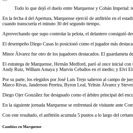
Todo lo que dejó el duelo entre Marquense y Cobán Imperial: r
En la fecha 4 del Apertura, Marquense ejerció de anfitrión en el esta
cuando transcurría el minuto 30 del segundo tiempo.
Aprovechando que supo controlar la pelota, el delantero consiguió des
El desempeño Diego Casas lo posicionó como el jugador más destacado
Minor Álvarez fue otro de los jugadores destacados. El guardameta d
El estratega de Marquense, Hernán Medford, paró al once inicial con 
Andy Ruiz, William Amaya y Marvin Ceballos en el medio; y Elvi El
Por su parte, los elegidos por José Luis Trejo salieron al campo de 
Marco Rivas, Janderson Pereira, Byron Leal, Yeltsin Álvarez y Steven
Diego Ojer González fue designado como el árbitro principal del enc
En la siguiente jornada Marquense se enfrentará de visitante ante Com
Con este resultado, el anfitrión acumula 5 puntos a lo largo del certam
Cambios en Marquense