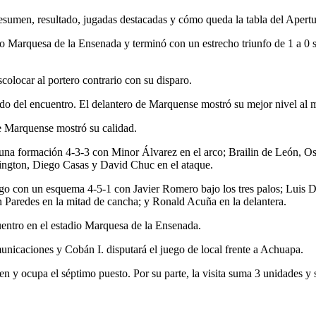
esumen, resultado, jugadas destacadas y cómo queda la tabla del Apertu
dio Marquesa de la Ensenada y terminó con un estrecho triunfo de 1 a 0 
colocar al portero contrario con su disparo.
 del encuentro. El delantero de Marquense mostró su mejor nivel al m
e Marquense mostró su calidad.
una formación 4-3-3 con Minor Álvarez en el arco; Brailin de León, Os
ington, Diego Casas y David Chuc en el ataque.
juego con un esquema 4-5-1 con Javier Romero bajo los tres palos; Lui
 Paredes en la mitad de cancha; y Ronald Acuña en la delantera.
uentro en el estadio Marquesa de la Ensenada.
unicaciones y Cobán I. disputará el juego de local frente a Achuapa.
en y ocupa el séptimo puesto. Por su parte, la visita suma 3 unidades y 