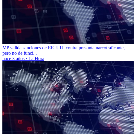
MP valida sanciones de EE. UU. contra presunta narcotraficante,
pero no de funci...
hace 3 años
·
La Hora