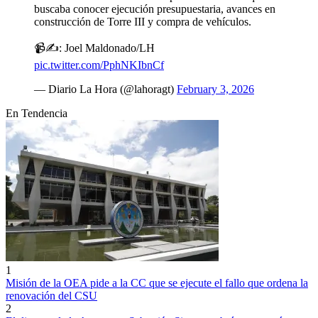
buscaba conocer ejecución presupuestaria, avances en
construcción de Torre III y compra de vehículos.
📹✍️: Joel Maldonado/LH
pic.twitter.com/PphNKIbnCf
— Diario La Hora (@lahoragt)
February 3, 2026
En Tendencia
1
Misión de la OEA pide a la CC que se ejecute el fallo que ordena la
renovación del CSU
2