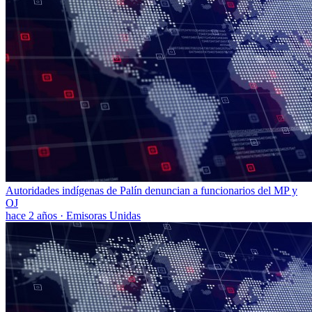
Autoridades indígenas de Palín denuncian a funcionarios del MP y
OJ
hace 2 años
·
Emisoras Unidas