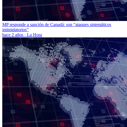
MP responde a sanción de Canadá: son “ataques sistemáticos
intimidatorios”
hace 2 años
·
La Hora