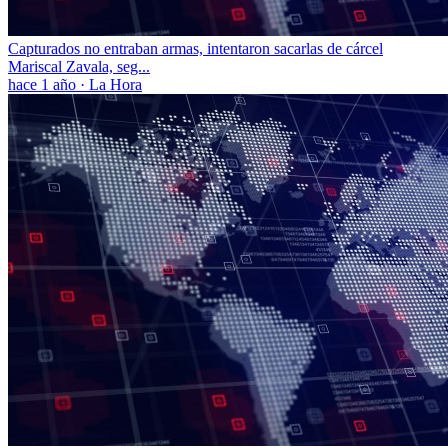
Capturados no entraban armas, intentaron sacarlas de cárcel
Mariscal Zavala, seg...
hace 1 año
·
La Hora