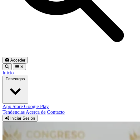
Acceder
Inicio
Descargas
App Store
Google Play
Tendencias
Acerca de
Contacto
Iniciar Sesión