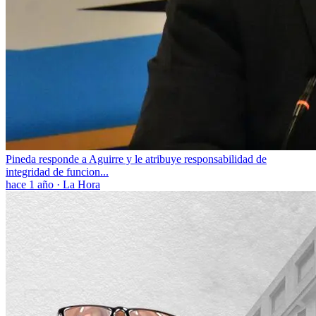
Pineda responde a Aguirre y le atribuye responsabilidad de
integridad de funcion...
hace 1 año
·
La Hora