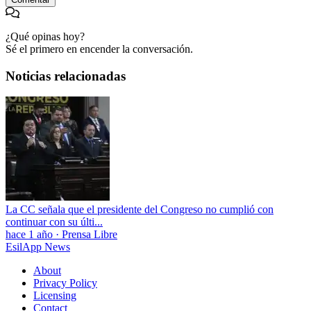
¿Qué opinas hoy?
Sé el primero en encender la conversación.
Noticias relacionadas
La CC señala que el presidente del Congreso no cumplió con
continuar con su últi...
hace 1 año
·
Prensa Libre
EsilApp News
About
Privacy Policy
Licensing
Contact