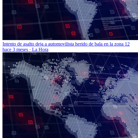
Intento de asalto deja a automovilista herido de bala en la zona 12
hace 3 meses
·
La Hora