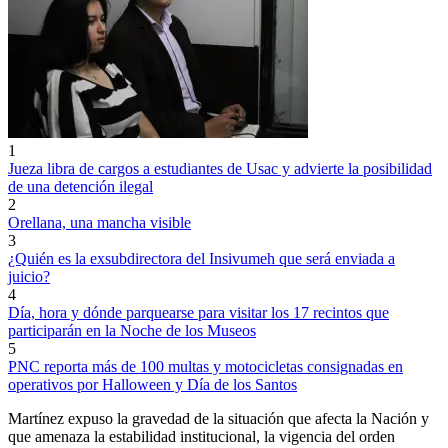
1
Jueza libra de cargos a estudiantes de Usac y advierte la posibilidad
de una detención ilegal
2
Orellana, una mancha visible
3
¿Quién es la exsubdirectora del Insivumeh que será enviada a
juicio?
4
Día, hora y dónde parquearse para visitar los 17 recintos que
participarán en la Noche de los Museos
5
PNC reporta más de 100 multas y motocicletas consignadas en
operativos por Halloween y Día de los Santos
Martínez expuso la gravedad de la situación que afecta la Nación y
que amenaza la estabilidad institucional, la vigencia del orden