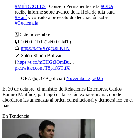
#MIÉRCOLES
| Consejo Permanente de la
#OEA
recibe informe sobre avance de la Hoja de ruta para
#Haití
y considera proyecto de declaración sobre
#Guatemala
🗓️ 5 de noviembre
⏰ 10:00 EDT (14:00 GMT)
📺
https://t.co/Xcgc6sFK1N
📍 Salón Simón Bolívar
ℹ️
https://t.co/mEHGt3QmBu
…
pic.twitter.com/T8p1fGTtfX
— OEA (@OEA_oficial)
November 3, 2025
El 30 de octubre, el ministro de Relaciones Exteriores, Carlos
Ramiro Martínez, participó en la sesión extraordinaria, donde
abordaron las amenazas al orden constitucional y democrático en el
país.
En Tendencia