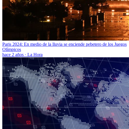
Paris 2024: En medio de la lluvia se enciende pebetero de los Juegos
Olímpicos
hace 2 años
·
La Hora