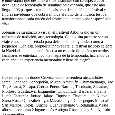
e innovadora que deslumbra a los visitantes con su espectacular
despliegue de tecnología de iluminación avanzada, que este año
llega a 203 parques en todo el país, con decoración del festival y
figuras navideñas que cobrarán vida al ritmo de la música festiva,
transformando cada rincón del festival en un cautivador espectáculo
visual.
Además de su atractivo visual, el Festival Árbol Gallo en un
referente de tradición, arte, tecnología. Cada visita promete ser un
viaje emocional, diseñado para deleitar tanto a grandes como a
pequeños. Con esta propuesta innovadora, el festival no solo celebra
la Navidad, sino que también crea un espacio donde los recuerdos
familiares se entrelazan con la magia de la temporada, haciendo de
cada año una experiencia memorable y llena de alegría.
Los otros puntos donde Cerveza Gallo encenderá otros árboles
serán: Condado Concepción, Mixco, Amatitlán, Chimaltenango, Tac
Tic, Salamá, Zacapa, Cobán, Puerto Barrios, Teculután, Sanarate,
Progreso Guastatoya, Esquipulas, Chiquimula, Barberena, Santa
Lucía, Escuintla, Jutiapa, Jalapa, Tiquisate, Chiquimulilla, Nueva
Santa Rosa, Quetzaltenango, Mazatenango, Coatepeque, Malacatán,
San Marcos, Sololá, Quiché, Huehuetenango y Retalhuleu, y este
año se incorporan 2 lugares más Antigua Guatemala y San Agustín
Acasaguatlán.