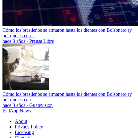
Cómo los brasileños se armaron hasta los dientes con Bolsonaro (y
por qué eso en...
hace 3 años
·
Prensa Libre
Cómo los brasileños se armaron hasta los dientes con Bolsonaro (y
por qué eso en...
hace 3 años
·
Guatevision
EsilApp News
About
Privacy Policy
Licensing
Contact