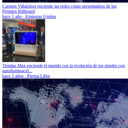
Carmen Villalobos enciende las redes como presentadora de los
Premios Billboard
hace 1 año
·
Emisoras Unidas
Tiendas Max enciende el mundo con la evolución de los pixeles con
autoiluminació...
hace 5 años
·
Prensa Libre