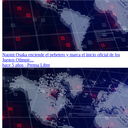
Naomi Osaka enciende el pebetero y marca el inicio oficial de los
Juegos Olímpic...
hace 5 años
·
Prensa Libre