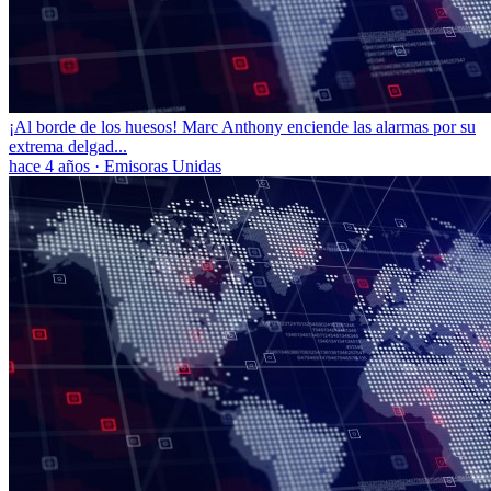
¡Al borde de los huesos! Marc Anthony enciende las alarmas por su
extrema delgad...
hace 4 años
·
Emisoras Unidas