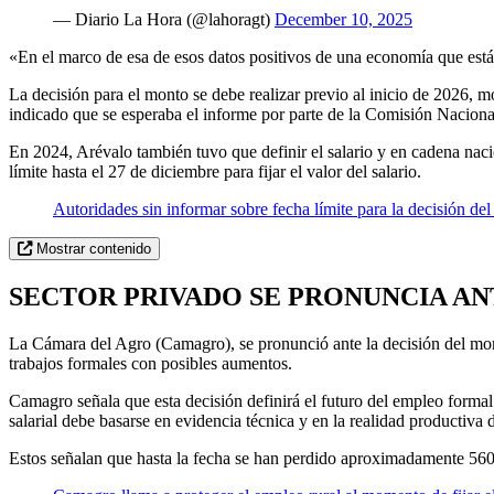
— Diario La Hora (@lahoragt)
December 10, 2025
«En el marco de esa de esos datos positivos de una economía que está
La decisión para el monto se debe realizar previo al inicio de 2026, m
indicado que se esperaba el informe por parte de la Comisión Nacional
En 2024, Arévalo también tuvo que definir el salario y en cadena nac
límite hasta el 27 de diciembre para fijar el valor del salario.
Autoridades sin informar sobre fecha límite para la decisión de
Mostrar contenido
SECTOR PRIVADO SE PRONUNCIA A
La Cámara del Agro (Camagro), se pronunció ante la decisión del monto
trabajos formales con posibles aumentos.
Camagro señala que esta decisión definirá el futuro del empleo formal e
salarial debe basarse en evidencia técnica y en la realidad productiva d
Estos señalan que hasta la fecha se han perdido aproximadamente 560