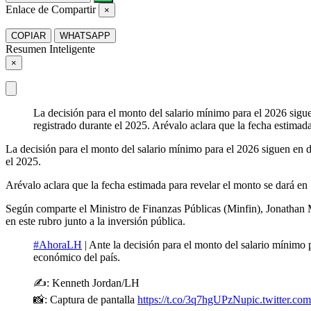
Enlace de Compartir
×
COPIAR
WHATSAPP
Resumen Inteligente
×
La decisión para el monto del salario mínimo para el 2026 sigue
registrado durante el 2025. Arévalo aclara que la fecha estima
La decisión para el monto del salario mínimo para el 2026 siguen en di
el 2025.
Arévalo aclara que la fecha estimada para revelar el monto se dará en
Según comparte el Ministro de Finanzas Públicas (Minfin), Jonathan 
en este rubro junto a la inversión pública.
#AhoraLH
| Ante la decisión para el monto del salario mínimo 
económico del país.
✍️: Kenneth Jordan/LH
📸: Captura de pantalla
https://t.co/3q7hgUPzNu
pic.twitter.c