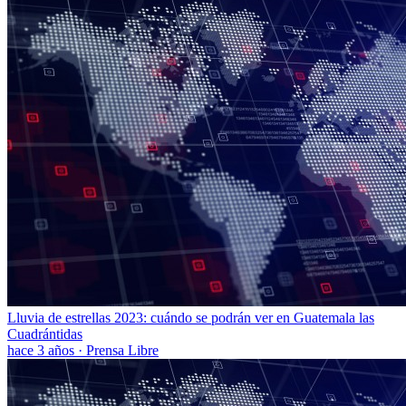
Lluvia de estrellas 2023: cuándo se podrán ver en Guatemala las
Cuadrántidas
hace 3 años
·
Prensa Libre