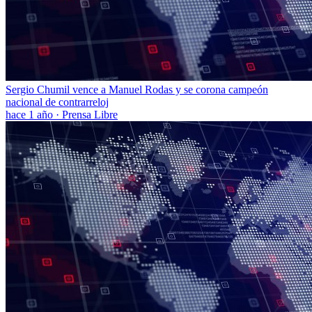
Sergio Chumil vence a Manuel Rodas y se corona campeón
nacional de contrarreloj
hace 1 año
·
Prensa Libre