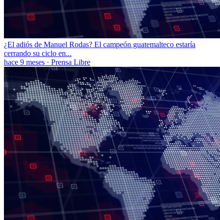
¿El adiós de Manuel Rodas? El campeón guatemalteco estaría
cerrando su ciclo en...
hace 9 meses
·
Prensa Libre