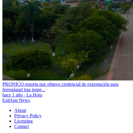
PRONICO reporta que obtuvo credencial de exportación para
ferroníquel tras inspe...
hace 1 año
·
La Hora
EsilApp News
About
Privacy Policy
Licensing
Contact