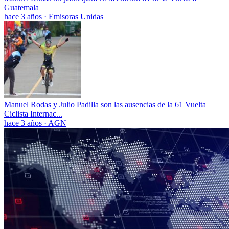
Guatemala
hace 3 años
·
Emisoras Unidas
Manuel Rodas y Julio Padilla son las ausencias de la 61 Vuelta
Ciclista Internac...
hace 3 años
·
AGN