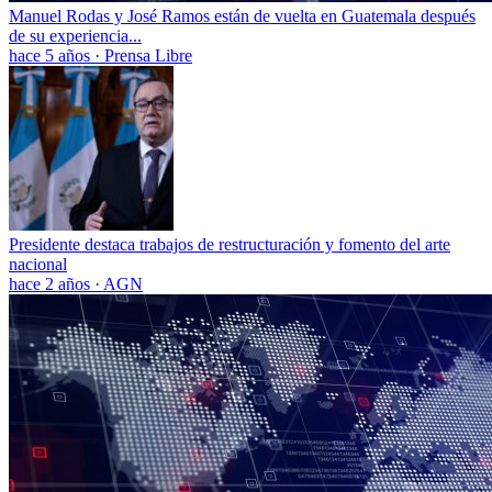
Manuel Rodas y José Ramos están de vuelta en Guatemala después
de su experiencia...
hace 5 años
·
Prensa Libre
Presidente destaca trabajos de restructuración y fomento del arte
nacional
hace 2 años
·
AGN