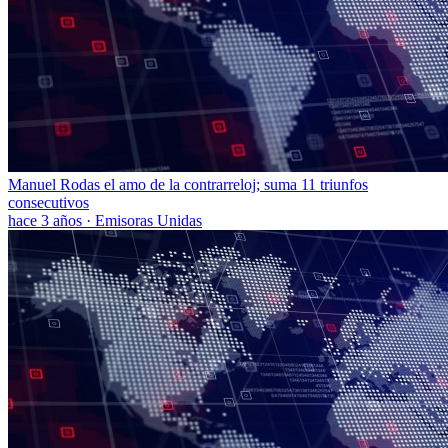
Manuel Rodas el amo de la contrarreloj; suma 11 triunfos
consecutivos
hace 3 años
·
Emisoras Unidas