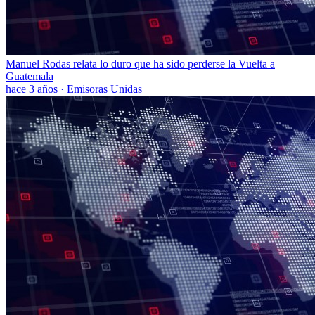
Manuel Rodas relata lo duro que ha sido perderse la Vuelta a
Guatemala
hace 3 años
·
Emisoras Unidas