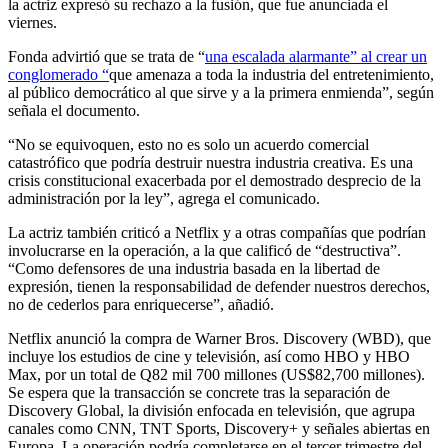
la actriz expresó su rechazo a la fusión, que fue anunciada el
viernes.
Fonda advirtió que se trata de “
una escalada alarmante” al crear un
conglomerado “
que amenaza a toda la industria del entretenimiento,
al público democrático al que sirve y a la primera enmienda”, según
señala el documento.
“No se equivoquen, esto no es solo un acuerdo comercial
catastrófico que podría destruir nuestra industria creativa. Es una
crisis constitucional exacerbada por el demostrado desprecio de la
administración por la ley”, agrega el comunicado.
La actriz también criticó a Netflix y a otras compañías que podrían
involucrarse en la operación, a la que calificó de “destructiva”.
“Como defensores de una industria basada en la libertad de
expresión, tienen la responsabilidad de defender nuestros derechos,
no de cederlos para enriquecerse”, añadió.
Netflix anunció la compra de Warner Bros. Discovery (WBD), que
incluye los estudios de cine y televisión, así como HBO y HBO
Max, por un total de Q82 mil 700 millones (US$82,700 millones).
Se espera que la transacción se concrete tras la separación de
Discovery Global, la división enfocada en televisión, que agrupa
canales como CNN, TNT Sports, Discovery+ y señales abiertas en
Europa. La operación podría completarse en el tercer trimestre del