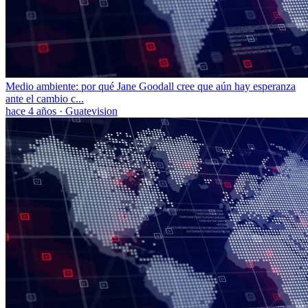
Medio ambiente: por qué Jane Goodall cree que aún hay esperanza
ante el cambio c...
hace 4 años
·
Guatevision