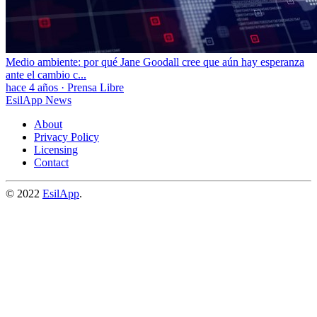
Medio ambiente: por qué Jane Goodall cree que aún hay esperanza
ante el cambio c...
hace 4 años
·
Prensa Libre
EsilApp News
About
Privacy Policy
Licensing
Contact
© 2022
EsilApp
.