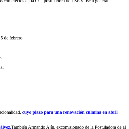
os con efectos en la CC, postuladora de TSE y fiscal general.
 5 de febrero.
.
na.
tucionalidad,
cuyo plazo para una renovación culmina en abril
álvez.
También Armando Ajín, excomisionado de la Postuladora de al