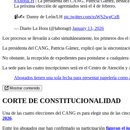
#AhoraLH
| La presidenta del CANG, Patricia Gámez, destaca lo
La próxima elección de agremiados será el 4 de febrero.
📹✍️: Danny de León/LH
pic.twitter.com/xsWS2wgCzB
— Diario La Hora (@lahoragt)
January 13, 2026
Los procesos se llevarán a cabo simultáneamente, los primeros dos el mi
La presidenta del CANG, Patricia Gámez, explicó que la sincronizació
No obstante, la recepción de expedientes para postularse a cualquiera 
La sede para las cuatro inscripciones será en el Centro de Atención y
Abogados tienen una sola fecha para presentar papelería como 
Mostrar contenido
CORTE DE CONSTITUCIONALIDAD
Una de las cuatro elecciones del CANG es para elegir una de las cinco 
2026
.
Entre los abogados que han confirmado su participación
figuran el j