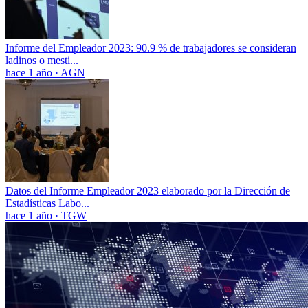
Informe del Empleador 2023: 90.9 % de trabajadores se consideran
ladinos o mesti...
hace 1 año
·
AGN
Datos del Informe Empleador 2023 elaborado por la Dirección de
Estadísticas Labo...
hace 1 año
·
TGW