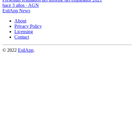
hace 3 años
·
AGN
EsilApp News
About
Privacy Policy
Licensing
Contact
© 2022
EsilApp
.