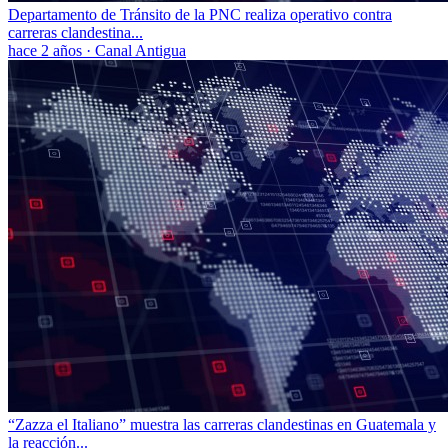
Departamento de Tránsito de la PNC realiza operativo contra
carreras clandestina...
hace 2 años
·
Canal Antigua
“Zazza el Italiano” muestra las carreras clandestinas en Guatemala y
la reacción...