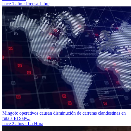
hace 1 año
·
Prensa Libre
Mingob: operativos causan disminución de carreras clandestinas en
ruta a El Salv...
hace 2 años
·
La Hora