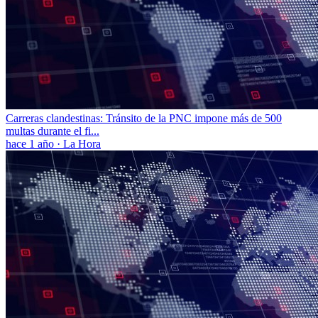
Carreras clandestinas: Tránsito de la PNC impone más de 500
multas durante el fi...
hace 1 año
·
La Hora