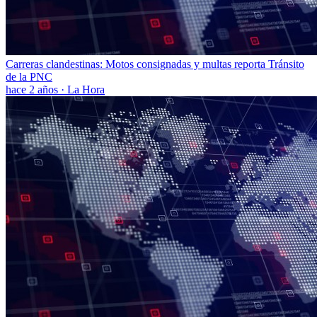
Carreras clandestinas: Motos consignadas y multas reporta Tránsito
de la PNC
hace 2 años
·
La Hora